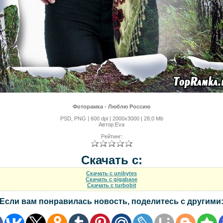
Фоторамка - Люблю Россию
PSD, PNG | 600 dpi | 2000x3000 | 28,0 Mb
Автор:Eva
Рейтинг:
Скачать с:
Скачать с unibytes
Скачать с gigabase
Скачать с turbobit
Если вам понравилась новость, поделитесь с другими