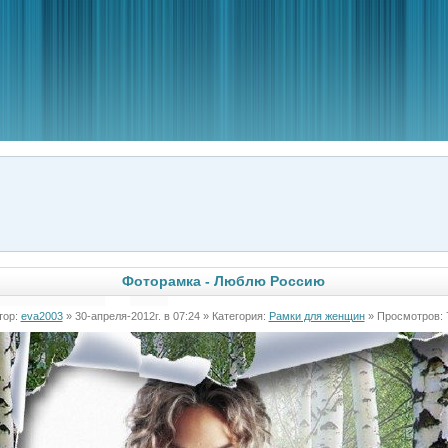
Фоторамка - Люблю Россию
тор:
eva2003
» 30-апреля-2012г. в 07:24 » Категория:
Рамки для женщин
» Просмотров: 