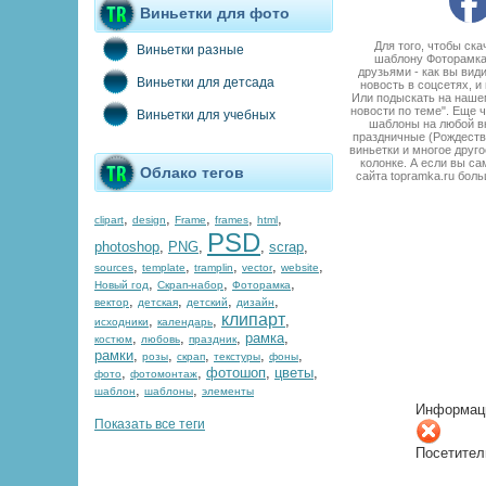
Виньетки для фото
Для того, чтобы ск
Виньетки разные
шаблону Фоторамка 
друзьями - как вы вид
Виньетки для детсада
новость в соцсетях, 
Или подыскать на нашем
новости по теме". Еще 
Виньетки для учебных
шаблоны на любой вк
праздничные (Рождество
виньетки и многое друго
колонке. А если вы са
Облако тегов
сайта topramka.ru бол
,
,
,
,
,
clipart
design
Frame
frames
html
PSD
photoshop
,
PNG
,
,
scrap
,
,
,
,
,
,
sources
template
tramplin
vector
website
,
,
,
Новый год
Скрап-набор
Фоторамка
,
,
,
,
вектор
детская
детский
дизайн
клипарт
,
,
,
исходники
календарь
,
,
,
рамка
,
костюм
любовь
праздник
рамки
,
,
,
,
,
розы
скрап
текстуры
фоны
,
,
фотошоп
,
цветы
,
фото
фотомонтаж
,
,
шаблон
шаблоны
элементы
Информац
Показать все теги
Посетител