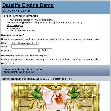
Datalife Engine Demo
Описание сайта
Привет,
{$member_id['name']}
!
HTML; $login_panel .= <<Мой профиль
Cообщения ({$member_id['pm_unread']} | {$member_id['pm_all']})
Мои закладки
Статистика
Обзор непрочитанного
Завершить сеанс!
Вы просматриваете мобильную версию сайта.
Перейти на полную версию сайта.
HTML; } else { $login_panel = <<
Логин:
Пароль:
Регистрация на сайте!
Забыли пароль?
Вы просматриваете мобильную версию сайта.
Перейти на полную версию сайта.
HTML; } ?>
Рамка для фото – Танец любви
Категория:
Рамки разные
автор:
Tramplin
| 26-мая-2011г. в 15:32 | Просмотров: 754