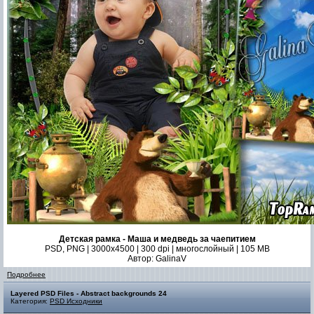
Детская рамка - Маша и медведь за чаепитием
PSD, PNG | 3000x4500 | 300 dpi | многослойный | 105 MB
Автор: GalinaV
Подробнее
Layered PSD Files - Abstract backgrounds 24
Категория:
PSD Исходники