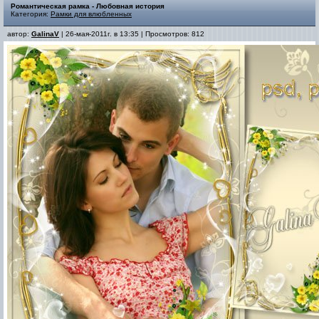
Романтическая рамка - Любовная история
Категория:
Рамки для влюбленных
автор:
GalinaV
| 26-мая-2011г. в 13:35 | Просмотров: 812