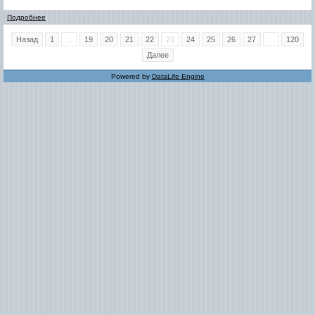
Подробнее
Назад
1
...
19
20
21
22
23
24
25
26
27
...
120
Далее
Powered by
DataLife Engine