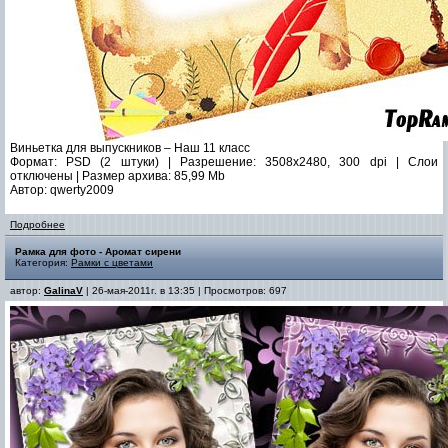
Виньетка для выпускников – Наш 11 класс
Формат: PSD (2 штуки) | Разрешение: 3508x2480, 300 dpi | Слои
отключены | Размер архива: 85,99 Mb
Автор: qwerty2009
Подробнее
Рамка для фото - Аромат сирени
Категория:
Рамки с цветами
автор:
GalinaV
| 26-мая-2011г. в 13:35 | Просмотров: 697