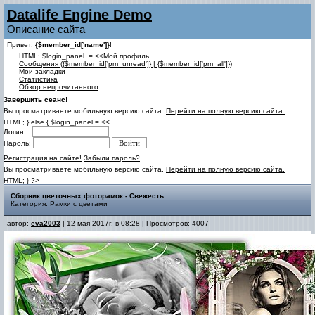
Datalife Engine Demo
Описание сайта
Привет,
{$member_id['name']}
!
HTML; $login_panel .= <<Мой профиль
Cообщения ({$member_id['pm_unread']} | {$member_id['pm_all']})
Мои закладки
Статистика
Обзор непрочитанного
Завершить сеанс!
Вы просматриваете мобильную версию сайта.
Перейти на полную версию сайта.
HTML; } else { $login_panel = <<
Логин:
Пароль:
Регистрация на сайте!
Забыли пароль?
Вы просматриваете мобильную версию сайта.
Перейти на полную версию сайта.
HTML; } ?>
Сборник цветочных фоторамок - Свежесть
Категория:
Рамки с цветами
автор:
eva2003
| 12-мая-2017г. в 08:28 | Просмотров: 4007