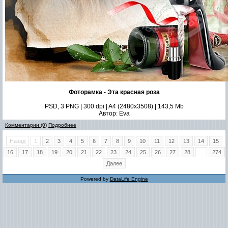
Фоторамка - Эта красная роза
PSD, 3 PNG | 300 dpi | A4 (2480x3508) | 143,5 Mb
Автор: Eva
Комментарии (0)
Подробнее
Назад
1
2
3
4
5
6
7
8
9
10
11
12
13
14
15
16
17
18
19
20
21
22
23
24
25
26
27
28
...
274
Далее
Powered by
DataLife Engine