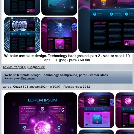
Website template design. Technology background, part 2 - vector stock
10
eps + 10 jpeg / prew / 60 mb
Комментарии (0)
Подробнее
Website template design. Technology background, part 2 - vector stock
Категория:
Клипарты
автор:
Cuzea
| 23-апреля-2014г. в 10:07 | Просмотров: 1632