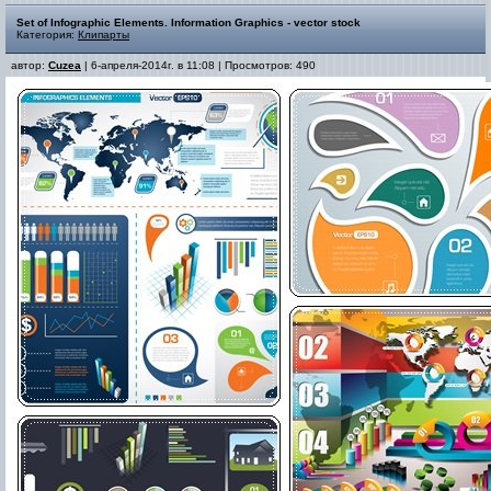
Set of Infographic Elements. Information Graphics - vector stock
Категория:
Клипарты
автор:
Cuzea
| 6-апреля-2014г. в 11:08 | Просмотров: 490