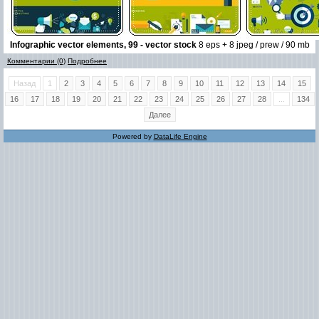
Infographic vector elements, 99 - vector stock
8 eps + 8 jpeg / prew / 90 mb
Комментарии (0)
Подробнее
Назад
1
2
3
4
5
6
7
8
9
10
11
12
13
14
15
16
17
18
19
20
21
22
23
24
25
26
27
28
...
134
Далее
Powered by
DataLife Engine