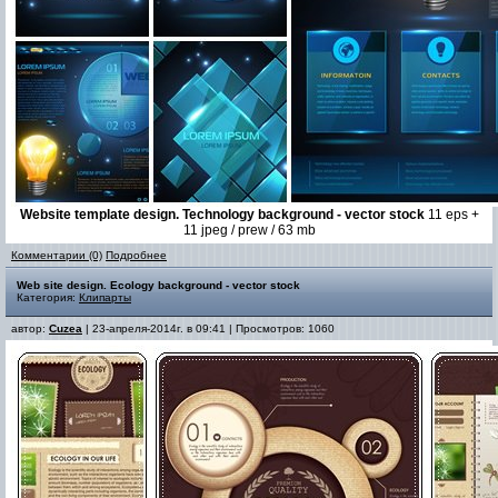
Website template design. Technology background - vector stock
11 eps +
11 jpeg / prew / 63 mb
Комментарии (0)
Подробнее
Web site design. Ecology background - vector stock
Категория:
Клипарты
автор:
Cuzea
| 23-апреля-2014г. в 09:41 | Просмотров: 1060