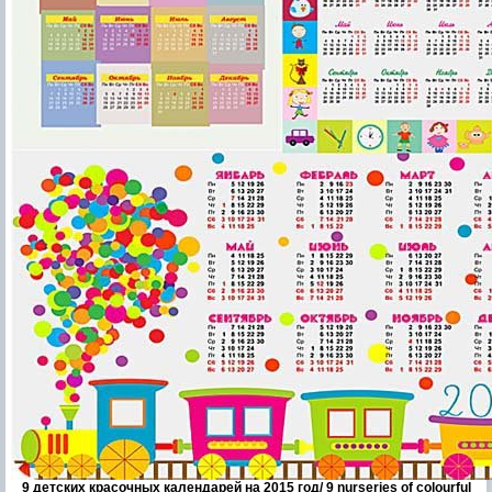
9 детских красочных календарей на 2015 год/ 9 nurseries of colourful