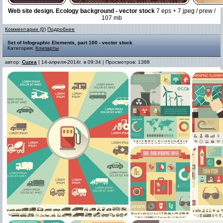
Web site design. Ecology background - vector stock
7 eps + 7 jpeg / prew /
107 mb
Комментарии (0)
Подробнее
Set of Infographic Elements, part 100 - vector stock
Категория:
Клипарты
автор:
Cuzea
| 14-апреля-2014г. в 09:34 | Просмотров: 1388