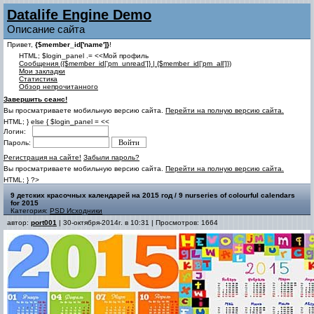
Datalife Engine Demo
Описание сайта
Привет,
{$member_id['name']}
!
HTML; $login_panel .= <<Мой профиль
Cообщения ({$member_id['pm_unread']} | {$member_id['pm_all']})
Мои закладки
Статистика
Обзор непрочитанного
Завершить сеанс!
Вы просматриваете мобильную версию сайта.
Перейти на полную версию сайта.
HTML; } else { $login_panel = <<
Логин:
Пароль:
Регистрация на сайте!
Забыли пароль?
Вы просматриваете мобильную версию сайта.
Перейти на полную версию сайта.
HTML; } ?>
9 детских красочных календарей на 2015 год / 9 nurseries of colourful calendars
for 2015
Категория:
PSD Исходники
автор:
port001
| 30-октября-2014г. в 10:31 | Просмотров: 1664