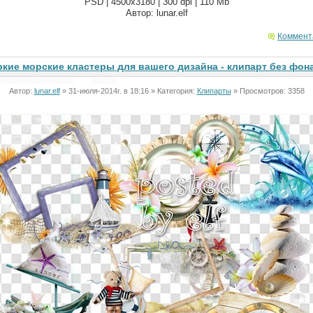
PSD | 4500x3180 | 300 dpi | 110 Mb
Автор: lunar.elf
Коммент
ркие морские кластеры для вашего дизайна - клипарт без фон
Автор:
lunar.elf
» 31-июля-2014г. в 18:16 » Категория:
Клипарты
» Просмотров: 3358