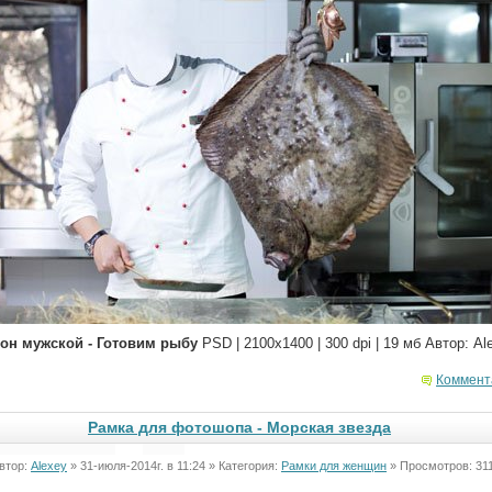
он мужской - Готовим рыбу
PSD | 2100x1400 | 300 dpi | 19 мб Автор: Al
Коммент
Рамка для фотошопа - Морская звезда
втор:
Alexey
» 31-июля-2014г. в 11:24 » Категория:
Рамки для женщин
» Просмотров: 31