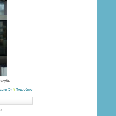
exey84
арии (0)
Подробнее
18