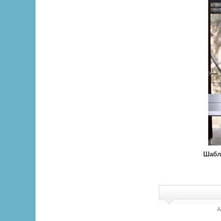
Шабл
А