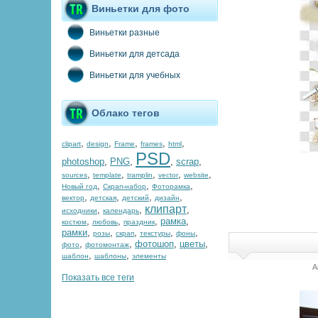
Виньетки для фото
Виньетки разные
Виньетки для детсада
Виньетки для учебных
Облако тегов
,
,
,
,
,
clipart
design
Frame
frames
html
PSD
photoshop
,
PNG
,
,
scrap
,
,
,
,
,
,
sources
template
tramplin
vector
website
,
,
,
Новый год
Скрап-набор
Фоторамка
,
,
,
,
вектор
детская
детский
дизайн
клипарт
,
,
,
исходники
календарь
,
,
,
рамка
,
костюм
любовь
праздник
рамки
,
,
,
,
,
розы
скрап
текстуры
фоны
,
,
фотошоп
,
цветы
,
фото
фотомонтаж
,
,
шаблон
шаблоны
элементы
А
Показать все теги