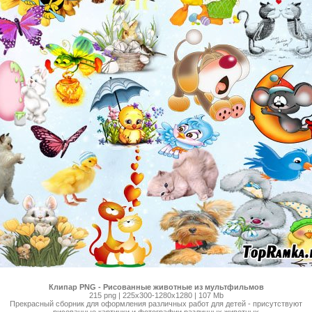
Клипар PNG - Рисованные животные из мультфильмов
215 png | 225x300-1280x1280 | 107 Mb
Прекрасный сборник для оформления различных работ для детей - присутствуют