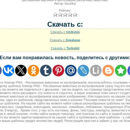
рисованные картинки и фотографии различных животных
Автор: businka
Рейтинг:
Скачать с:
Скачать с
Unibytes
Скачать с
Gigabase
Скачать с
Turbobit
Если вам понравилась новость, поделитесь с другими
чать Клипар PNG - Рисованные животные из мультфильмов, воспользуйтесь ссылками 
ценку шаблону Клипар PNG - Рисованные животные из мультфильмов сразу под его оп
, вы можете им поделиться с друзьями - как вы видите, на странице представлены кно
ожете легко расшарить эту новость в соцсетях, и ваши знакомые тоже смогут созд
анные животные из мультфильмов красивое изображение. Или подыскать на нашем сай
р, один из шаблонов, представленных ниже в колонке "Похожие новости по теме". Ещ
ых шаблонов. На нашем сайте вы можете найти самые разнообразные шаблоны на люб
 взрослых, свадебные, новогодние, школьные, семейные, пейзажные, праздничные (Рож
я, 8 марта)... Кроме того, у нас есть костюмы, фоны, текстуры, клипарты, виньетки и 
ю в левой колонке, чтобы найти нужную тематику, или поиском по сайту в правой коло
то вы можете зарегистрироваться на нашем сайте и публиковать свои шаблоны - у са
 ваши шаблоны увидит множество людей. Регистрация простая и займет у вас не бол