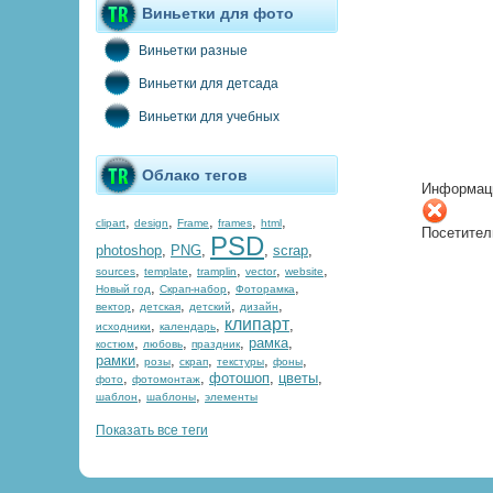
Виньетки для фото
Виньетки разные
Виньетки для детсада
Виньетки для учебных
Облако тегов
Информац
,
,
,
,
,
clipart
design
Frame
frames
html
Посетител
PSD
photoshop
,
PNG
,
,
scrap
,
,
,
,
,
,
sources
template
tramplin
vector
website
,
,
,
Новый год
Скрап-набор
Фоторамка
,
,
,
,
вектор
детская
детский
дизайн
клипарт
,
,
,
исходники
календарь
,
,
,
рамка
,
костюм
любовь
праздник
рамки
,
,
,
,
,
розы
скрап
текстуры
фоны
,
,
фотошоп
,
цветы
,
фото
фотомонтаж
,
,
шаблон
шаблоны
элементы
Показать все теги