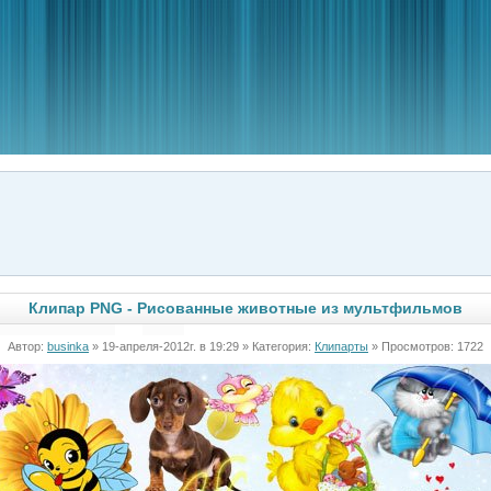
Клипар PNG - Рисованные животные из мультфильмов
Автор:
businka
» 19-апреля-2012г. в 19:29 » Категория:
Клипарты
» Просмотров: 1722