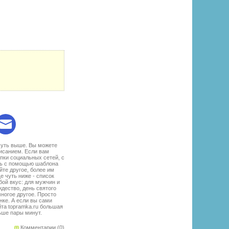
:
чуть выше. Вы можете
исанием. Если вам
пки социальных сетей, с
ать с помощью шаблона
те другое, более им
е чуть ниже - список
ой вкус: для мужчин и
дество, день святого
многое другое. Просто
нке. А если вы сами
йта topramka.ru большая
ьше пары минут.
Комментарии (0)