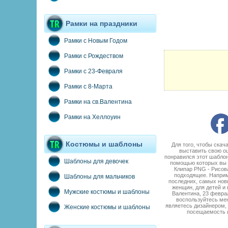
Рамки на праздники
Рамки с Новым Годом
Рамки с Рождеством
Рамки с 23-Февраля
Рамки с 8-Марта
Рамки на св.Валентина
Рамки на Хеллоуин
Костюмы и шаблоны
Для того, чтобы ска
выставить свою о
понравился этот шаблон
Шаблоны для девочек
помощью которых вы м
Клипар PNG - Рисов
подходящее. Наприме
Шаблоны для мальчиков
последних, самых нов
женщин, для детей и
Мужские костюмы и шаблоны
Валентина, 23 феврал
воспользуйтесь мен
являетесь дизайнером, 
Женские костюмы и шаблоны
посещаемость и