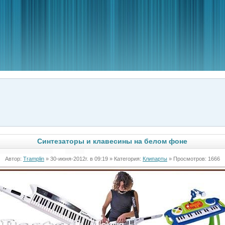
Синтезаторы и клавесины на белом фоне
Автор:
Tramplin
» 30-июня-2012г. в 09:19 » Категория:
Клипарты
» Просмотров: 1666