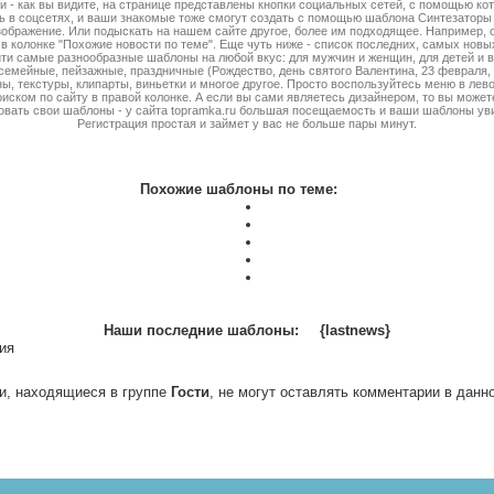
и - как вы видите, на странице представлены кнопки социальных сетей, с помощью ко
ь в соцсетях, и ваши знакомые тоже смогут создать с помощью шаблона Синтезаторы
ображение. Или подыскать на нашем сайте другое, более им подходящее. Например, 
в колонке "Похожие новости по теме". Еще чуть ниже - список последних, самых нов
ти самые разнообразные шаблоны на любой вкус: для мужчин и женщин, для детей и 
семейные, пейзажные, праздничные (Рождество, день святого Валентина, 23 февраля, 8 
ы, текстуры, клипарты, виньетки и многое другое. Просто воспользуйтесь меню в лево
оиском по сайту в правой колонке. А если вы сами являетесь дизайнером, то вы может
овать свои шаблоны - у сайта topramka.ru большая посещаемость и ваши шаблоны ув
Регистрация простая и займет у вас не больше пары минут.
Похожие шаблоны по теме:
Наши последние шаблоны:
{lastnews}
ия
и, находящиеся в группе
Гости
, не могут оставлять комментарии в данн