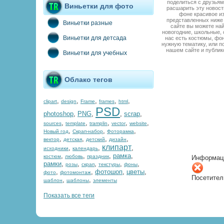
поделиться с друзьям
Виньетки для фото
расшарить эту новост
фоне красивое из
представленных ниже 
Виньетки разные
сайте вы можете най
новогодние, школьные, 
Виньетки для детсада
нас есть костюмы, фон
нужную тематику, или п
нашем сайте и публик
Виньетки для учебных
Облако тегов
,
,
,
,
,
clipart
design
Frame
frames
html
PSD
photoshop
,
PNG
,
,
scrap
,
,
,
,
,
,
sources
template
tramplin
vector
website
,
,
,
Новый год
Скрап-набор
Фоторамка
,
,
,
,
вектор
детская
детский
дизайн
клипарт
,
,
,
исходники
календарь
,
,
,
рамка
,
костюм
любовь
праздник
Информац
рамки
,
,
,
,
,
розы
скрап
текстуры
фоны
,
,
фотошоп
,
цветы
,
фото
фотомонтаж
Посетител
,
,
шаблон
шаблоны
элементы
Показать все теги