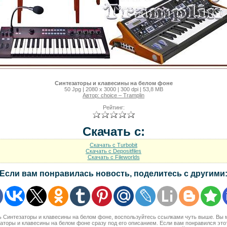
Синтезаторы и клавесины на белом фоне
50 Jpg | 2080 x 3000 | 300 dpi | 53,8 MB
Автор: choice – Tramplin
Рейтинг:
Скачать с:
Скачать с Turbobit
Скачать с Depositfiles
Скачать с Fileworlds
Если вам понравилась новость, поделитесь с другими
ть Синтезаторы и клавесины на белом фоне, воспользуйтесь ссылками чуть выше. Вы
аторы и клавесины на белом фоне сразу под его описанием. Если вам понравился это