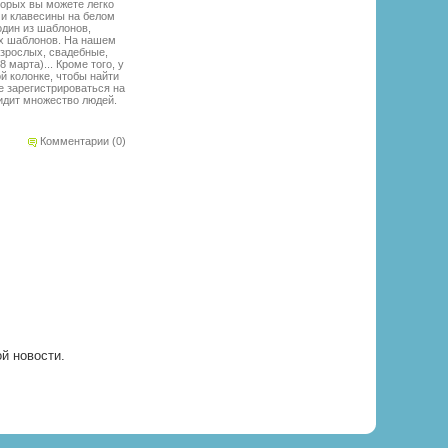
торых вы можете легко
 и клавесины на белом
один из шаблонов,
ых шаблонов. На нашем
взрослых, свадебные,
марта)... Кроме того, у
й колонке, чтобы найти
е зарегистрироваться на
идит множество людей.
Комментарии (0)
ой новости.