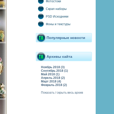
Фотостоки
Скрап наборы
PSD Исходники
Фоны и текстуры
Популярные новости
Архивы сайта
Ноябрь 2018 (3)
Сентябрь 2018 (1)
Май 2018 (1)
Апрель 2018 (2)
Март 2018 (4)
Февраль 2018 (2)
Показать / скрыть весь архив