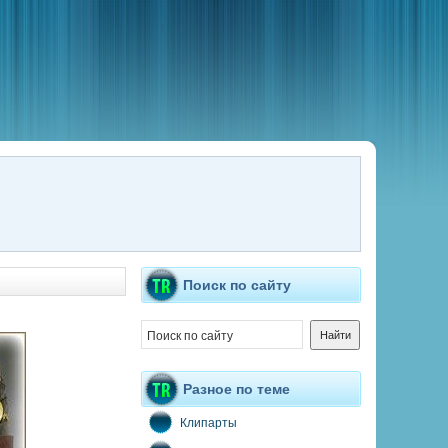
Поиск по сайту
Разное по теме
Клипарты