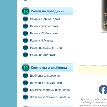
Рамки на праздники
Рамки с Новым Годом
Рамки с Рождеством
Рамки с 23-Февраля
Рамки с 8-Марта
Рамки на св.Валентина
Рамки на Хеллоуин
Костюмы и шаблоны
Шаблоны для девочек
Шаблоны для мальчиков
Мужские костюмы и шаблоны
Женские костюмы и шаблоны
Для того, чтобы ска
шаблону Старинные ч
друзьями - как вы вид