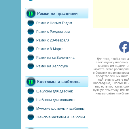
Рамки на праздники
Рамки с Новым Годом
Рамки с Рождеством
Рамки с 23-Февраля
Рамки с 8-Марта
Рамки на св.Валентина
Для того, чтобы ска
свою оценку шаблону 
можете им поделитьс
Рамки на Хеллоуин
можете легко расшарит
с белыми лилиями краси
представленных ниже 
сайте вы можете най
Костюмы и шаблоны
новогодние, школьные, 
нас есть костюмы, фон
нужную тематику, или п
Шаблоны для девочек
нашем сайте и публик
Шаблоны для мальчиков
Мужские костюмы и шаблоны
Женские костюмы и шаблоны