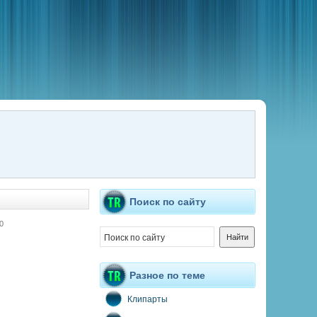
Поиск по сайту
0
Разное по теме
Клипарты