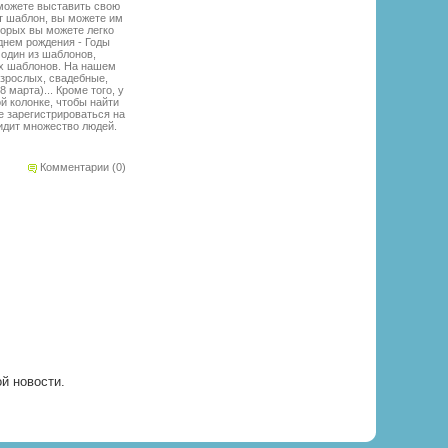
 можете выставить свою
т шаблон, вы можете им
торых вы можете легко
днем рождения - Годы
 один из шаблонов,
ых шаблонов. На нашем
взрослых, свадебные,
марта)... Кроме того, у
й колонке, чтобы найти
е зарегистрироваться на
идит множество людей.
Комментарии (0)
ой новости.