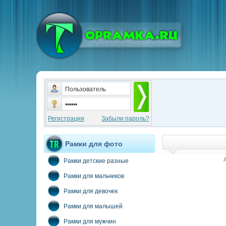
Регистрация
Забыли пароль?
Рамки для фото
Рамки детские разные
Рамки для мальчиков
Рамки для девочек
Рамки для малышей
Рамки для мужчин