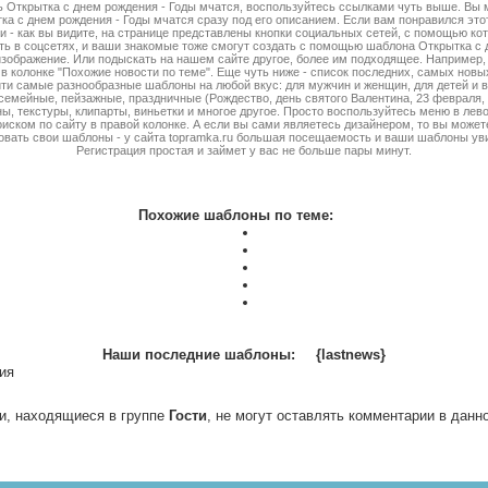
ть Открытка с днем рождения - Годы мчатся, воспользуйтесь ссылками чуть выше. Вы
ка с днем рождения - Годы мчатся сразу под его описанием. Если вам понравился это
и - как вы видите, на странице представлены кнопки социальных сетей, с помощью ко
ть в соцсетях, и ваши знакомые тоже смогут создать с помощью шаблона Открытка с 
зображение. Или подыскать на нашем сайте другое, более им подходящее. Например,
в колонке "Похожие новости по теме". Еще чуть ниже - список последних, самых нов
ти самые разнообразные шаблоны на любой вкус: для мужчин и женщин, для детей и 
семейные, пейзажные, праздничные (Рождество, день святого Валентина, 23 февраля, 8 
ы, текстуры, клипарты, виньетки и многое другое. Просто воспользуйтесь меню в лево
оиском по сайту в правой колонке. А если вы сами являетесь дизайнером, то вы может
овать свои шаблоны - у сайта topramka.ru большая посещаемость и ваши шаблоны ув
Регистрация простая и займет у вас не больше пары минут.
Похожие шаблоны по теме:
Наши последние шаблоны:
{lastnews}
ия
и, находящиеся в группе
Гости
, не могут оставлять комментарии в данн