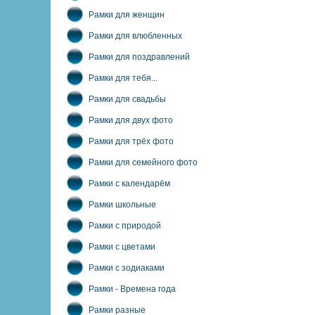
Рамки для женщин
Рамки для влюбленных
Рамки для поздравлений
Рамки для тебя...
Рамки для свадьбы
Рамки для двух фото
Рамки для трёх фото
Рамки для семейного фото
Рамки с календарём
Рамки школьные
Рамки с природой
Рамки с цветами
Рамки с зодиаками
Рамки - Времена года
Рамки разные