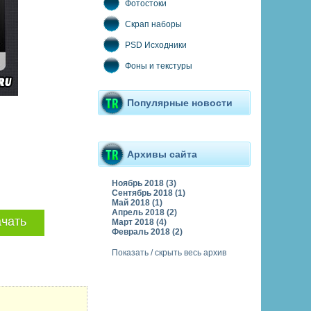
Фотостоки
Скрап наборы
PSD Исходники
Фоны и текстуры
Популярные новости
Архивы сайта
Ноябрь 2018 (3)
Сентябрь 2018 (1)
Май 2018 (1)
Апрель 2018 (2)
чать
Март 2018 (4)
Февраль 2018 (2)
Показать / скрыть весь архив