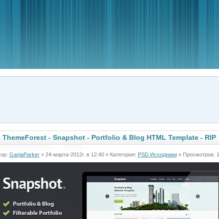
ThemeForest - Snapshot - Portfolio & Blog HTML Template - RIP
тор:
GanjaParker
» 24-марта-2012г. в 12:40 » Категория:
PSD Исходники
» Просмотров: 