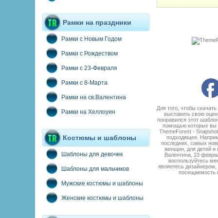
Рамки на праздники
Рамки с Новым Годом
Рамки с Рождеством
Рамки с 23-Февраля
Рамки с 8-Марта
Рамки на св.Валентина
Для того, чтобы скачать
Рамки на Хеллоуин
выставить свою оценк
понравился этот шаблон
помощью которых вы м
ThemeForest - Snapshot
Костюмы и шаблоны
подходящее. Наприме
последних, самых нов
женщин, для детей и
Шаблоны для девочек
Валентина, 23 феврал
воспользуйтесь мен
являетесь дизайнером, 
Шаблоны для мальчиков
посещаемость и
Мужские костюмы и шаблоны
Женские костюмы и шаблоны