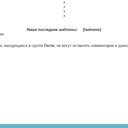
Наши последние шаблоны:
{lastnews}
ия
и, находящиеся в группе
Гости
, не могут оставлять комментарии в данн