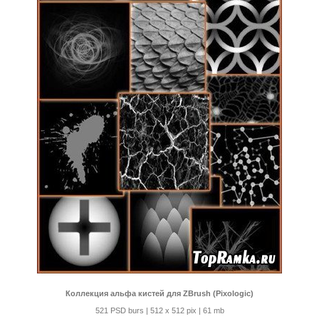
Коллекция альфа кистей для ZBrush (Pixologic)
521 PSD burs | 512 x 512 pix | 61 mb