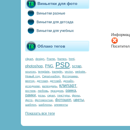
Виньетки для фото
Виньетки разные
Виньетки для детсада
Виньетки для учебных
Информац
Облако тегов
Посетител
,
,
,
,
,
clipart
design
Frame
frames
html
PSD
photoshop
,
PNG
,
,
scrap
,
,
,
,
,
,
sources
template
tramplin
vector
website
,
,
,
Новый год
Скрап-набор
Фоторамка
,
,
,
,
вектор
детская
детский
дизайн
клипарт
,
,
,
исходники
календарь
,
,
,
рамка
,
костюм
любовь
праздник
рамки
,
,
,
,
,
розы
скрап
текстуры
фоны
,
,
фотошоп
,
цветы
,
фото
фотомонтаж
,
,
шаблон
шаблоны
элементы
Показать все теги