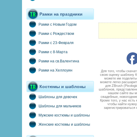
Рамки на праздники
Рамки с Новым Годом
Рамки с Рождеством
Рамки с 23-Февраля
Рамки с 8-Марта
Рамки на св.Валентина
Рамки на Хеллоуин
Для того, чтобы скача
свою оценку шаблону Ко
можете им поделитьс
можете легко расшарит
для ZBrush (Pixolog
Костюмы и шаблоны
шаблонов, представленн
нашем сайте вы м
свадебные, новогодние
Шаблоны для девочек
Кроме того, у нас есть
чтобы найти нужну
Шаблоны для мальчиков
зарегистрироваться 
Мужские костюмы и шаблоны
Женские костюмы и шаблоны