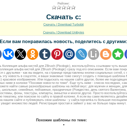
Рейтинг:
Скачать с:
Скачать / Download Turbobit
Скачать / Download Unibytes
Если вам понравилась новость, поделитесь с другими
ть Коллекция альфа кистей для ZBrush (Pixologic), воспользуйтесь ссылками чуть выш
ллекция альфа кистей для ZBrush (Pixologic) сразу под его описанием. Если вам пон
я с друзьями - как вы видите, на странице представлены кнопки социальных сетей, 
ь эту новость в соцсетях, и ваши знакомые тоже смогут создать с помощью шаблона 
ic) красивое изображение. Или подыскать на нашем сайте другое, более им подходяще
ых ниже в колонке "Похожие новости по теме". Еще чуть ниже - список последних, с
ожете найти самые разнообразные шаблоны на любой вкус: для мужчин и женщин, для 
, школьные, семейные, пейзажные, праздничные (Рождество, день святого Валентина, 2
 костюмы, фоны, текстуры, клипарты, виньетки и многое другое. Просто воспользуйтес
ю тематику, или поиском по сайту в правой колонке. А если вы сами являетесь дизайн
на нашем сайте и публиковать свои шаблоны - у сайта topramka.ru большая посещае
увидит множество людей. Регистрация простая и займет у вас не больше пары минут.
Похожие шаблоны по теме: