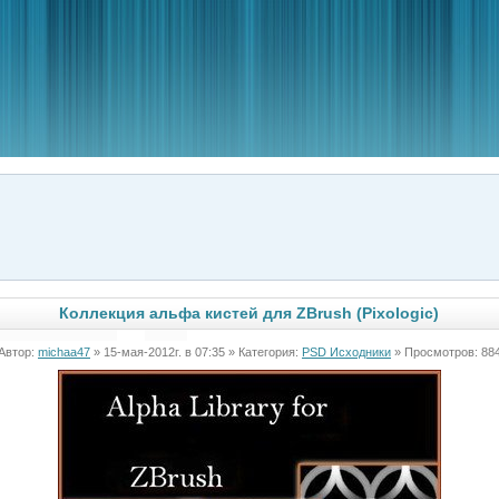
Коллекция альфа кистей для ZBrush (Pixologic)
Автор:
michaa47
» 15-мая-2012г. в 07:35 » Категория:
PSD Исходники
» Просмотров: 88