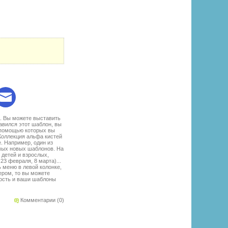
:
е. Вы можете выставить
равился этот шаблон, вы
с помощью которых вы
Коллекция альфа кистей
е. Например, один из
амых новых шаблонов. На
детей и взрослых,
3 февраля, 8 марта)...
ь меню в левой колонке,
ером, то вы можете
мость и ваши шаблоны
Комментарии (0)