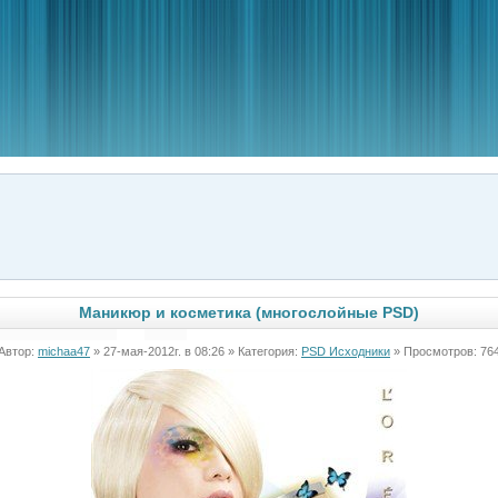
Маникюр и косметика (многослойные PSD)
Автор:
michaa47
» 27-мая-2012г. в 08:26 » Категория:
PSD Исходники
» Просмотров: 76