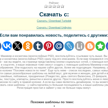
Рейтинг:
Скачать с:
Скачать / Download Turbobit
Скачать / Download Unibytes
Если вам понравилась новость, поделитесь с другими
ть Маникюр и косметика (многослойные PSD), воспользуйтесь ссылками чуть выше. Вы
 и косметика (многослойные PSD) сразу под его описанием. Если вам понравился эт
и - как вы видите, на странице представлены кнопки социальных сетей, с помощью ко
ь в соцсетях, и ваши знакомые тоже смогут создать с помощью шаблона Маникюр и ко
ображение. Или подыскать на нашем сайте другое, более им подходящее. Например, 
в колонке "Похожие новости по теме". Еще чуть ниже - список последних, самых нов
ти самые разнообразные шаблоны на любой вкус: для мужчин и женщин, для детей и 
семейные, пейзажные, праздничные (Рождество, день святого Валентина, 23 февраля, 8 
ы, текстуры, клипарты, виньетки и многое другое. Просто воспользуйтесь меню в лево
оиском по сайту в правой колонке. А если вы сами являетесь дизайнером, то вы может
овать свои шаблоны - у сайта topramka.ru большая посещаемость и ваши шаблоны ув
Регистрация простая и займет у вас не больше пары минут.
Похожие шаблоны по теме: