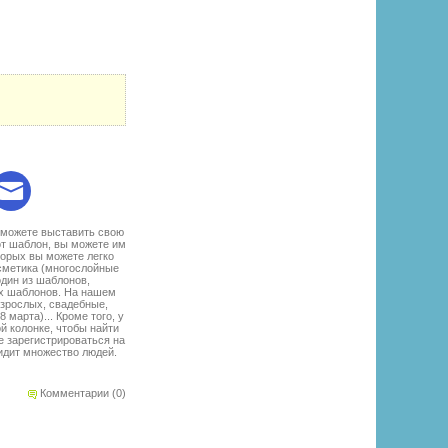
:
 можете выставить свою
от шаблон, вы можете им
торых вы можете легко
сметика (многослойные
один из шаблонов,
ых шаблонов. На нашем
взрослых, свадебные,
марта)... Кроме того, у
й колонке, чтобы найти
е зарегистрироваться на
идит множество людей.
Комментарии (0)