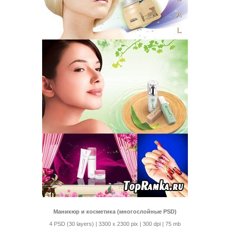
Маникюр и косметика (многослойные PSD)
4 PSD (30 layers) | 3300 x 2300 pix | 300 dpi | 75 mb