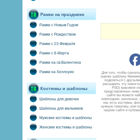
Рамки на праздники
Рамки с Новым Годом
Рамки с Рождеством
Рамки с 23-Февраля
Рамки с 8-Марта
Рамки на св.Валентина
Рамки на Хеллоуин
Для того, чтобы скача
оценку шаблону Маникюр
поделиться с друзьям
расшарить эту новост
PSD) красивое из
Костюмы и шаблоны
представленных ниже 
сайте вы можете най
новогодние, школьные, 
Шаблоны для девочек
нас есть костюмы, фон
нужную тематику, или п
Шаблоны для мальчиков
нашем сайте и публик
Мужские костюмы и шаблоны
Женские костюмы и шаблоны