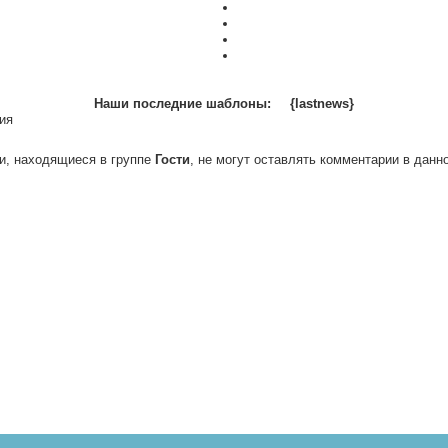
Наши последние шаблоны:
{lastnews}
ия
и, находящиеся в группе
Гости
, не могут оставлять комментарии в данн