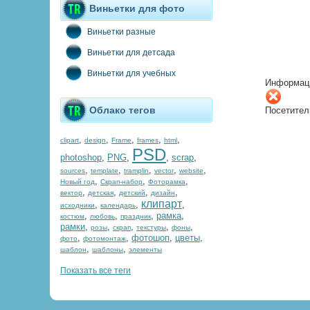
Виньетки для фото
Виньетки разные
Виньетки для детсада
Виньетки для учебных
Информац
Облако тегов
Посетител
,
,
,
,
,
clipart
design
Frame
frames
html
PSD
photoshop
,
PNG
,
,
scrap
,
,
,
,
,
,
sources
template
tramplin
vector
website
,
,
,
Новый год
Скрап-набор
Фоторамка
,
,
,
,
вектор
детская
детский
дизайн
клипарт
,
,
,
исходники
календарь
,
,
,
рамка
,
костюм
любовь
праздник
рамки
,
,
,
,
,
розы
скрап
текстуры
фоны
,
,
фотошоп
,
цветы
,
фото
фотомонтаж
,
,
шаблон
шаблоны
элементы
Показать все теги