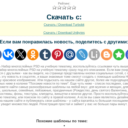
Рейтинг:
Скачать с:
Скачать / Download Turbobit
Скачать / Download Unibytes
Если вам понравилась новость, поделитесь с другими
ть Набор многослойных PSD на учебную тематику, воспользуйтесь ссылками чуть выш
абор многослойных PSD на учебную тематику сразу под его описанием. Если вам понр
я с друзьями - как вы видите, на странице представлены кнопки социальных сетей, 
 эту новость в соцсетях, и ваши знакомые тоже смогут создать с помощью шаблона
у красивое изображение. Или подыскать на нашем сайте другое, более им подходящее
ых ниже в колонке "Похожие новости по теме". Еще чуть ниже - список последних, с
ожете найти самые разнообразные шаблоны на любой вкус: для мужчин и женщин, для 
, школьные, семейные, пейзажные, праздничные (Рождество, день святого Валентина, 2
 костюмы, фоны, текстуры, клипарты, виньетки и многое другое. Просто воспользуйтес
ю тематику, или поиском по сайту в правой колонке. А если вы сами являетесь дизайн
на нашем сайте и публиковать свои шаблоны - у сайта topramka.ru большая посещае
увидит множество людей. Регистрация простая и займет у вас не больше пары минут.
Похожие шаблоны по теме: