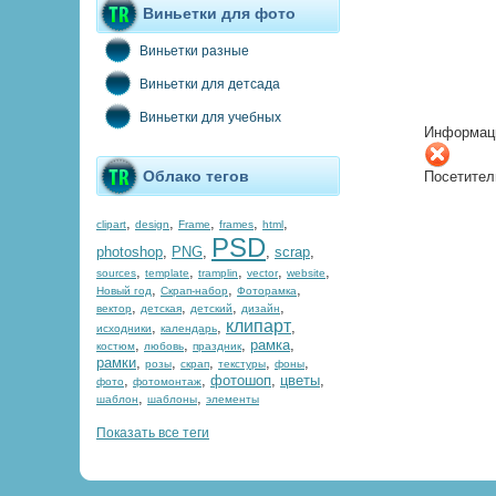
Виньетки для фото
Виньетки разные
Виньетки для детсада
Виньетки для учебных
Информац
Облако тегов
Посетител
,
,
,
,
,
clipart
design
Frame
frames
html
PSD
photoshop
,
PNG
,
,
scrap
,
,
,
,
,
,
sources
template
tramplin
vector
website
,
,
,
Новый год
Скрап-набор
Фоторамка
,
,
,
,
вектор
детская
детский
дизайн
клипарт
,
,
,
исходники
календарь
,
,
,
рамка
,
костюм
любовь
праздник
рамки
,
,
,
,
,
розы
скрап
текстуры
фоны
,
,
фотошоп
,
цветы
,
фото
фотомонтаж
,
,
шаблон
шаблоны
элементы
Показать все теги