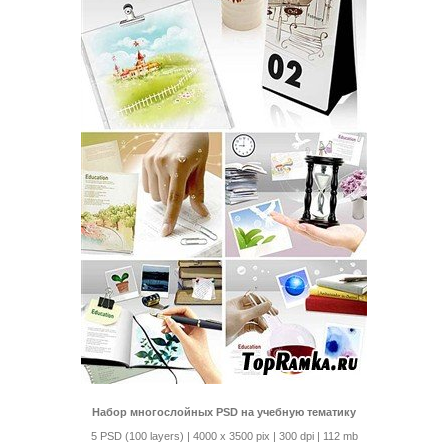
Набор многослойных PSD на учебную тематику
5 PSD (100 layers) | 4000 x 3500 pix | 300 dpi | 112 mb