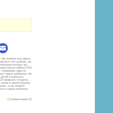
:
е. Вы можете выставить
авился этот шаблон, вы
с помощью которых вы
 Набор многослойных PSD
. Например, один из
амых новых шаблонов. На
детей и взрослых,
3 февраля, 8 марта)...
ь меню в левой колонке,
ером, то вы можете
мость и ваши шаблоны
Комментарии (0)