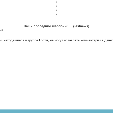
Наши последние шаблоны:
{lastnews}
ия
и, находящиеся в группе
Гости
, не могут оставлять комментарии в данн