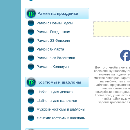
Рамки на праздники
Рамки с Новым Годом
Рамки с Рождеством
Рамки с 23-Февраля
Рамки с 8-Марта
Рамки на св.Валентина
Рамки на Хеллоуин
Для того, чтобы скача
свою оценку шаблону Н
можете им поделитьс
можете легко расшарить
на учебную тематик
Костюмы и шаблоны
шаблонов, представленн
нашем сайте вы м
свадебные, новогодние
Шаблоны для девочек
Кроме того, у нас есть
чтобы найти нужну
Шаблоны для мальчиков
зарегистрироваться 
Мужские костюмы и шаблоны
Женские костюмы и шаблоны