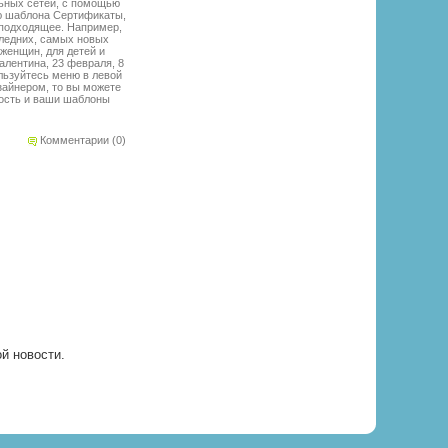
льных сетей, с помощью
ью шаблона Сертификаты,
м подходящее. Например,
следних, самых новых
женщин, для детей и
алентина, 23 февраля, 8
ользуйтесь меню в левой
изайнером, то вы можете
мость и ваши шаблоны
Комментарии (0)
ой новости.