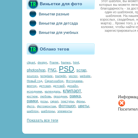
этот шаблон, вы может
Виньетки для фото
которых вы можете легк
благодарность - за дос
один из шаблонов, п
Виньетки разные
шаблонов. На нашем
взрослых, свадебные, н
марта)... Кроме того, 
Виньетки для детсада
колонке, чтобы найти н
зарегистрироваться 
Виньетки для учебных
Облако тегов
,
,
,
,
,
clipart
design
Frame
frames
html
PSD
photoshop
,
PNG
,
,
scrap
,
,
,
,
,
,
sources
template
tramplin
vector
website
,
,
,
Новый год
Скрап-набор
Фоторамка
,
,
,
,
вектор
детская
детский
дизайн
клипарт
,
,
,
исходники
календарь
,
,
,
рамка
,
костюм
любовь
праздник
Информац
рамки
,
,
,
,
,
розы
скрап
текстуры
фоны
,
,
фотошоп
,
цветы
,
фото
фотомонтаж
Посетител
,
,
шаблон
шаблоны
элементы
Показать все теги