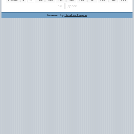
731
Далее
Powered by
DataLife Engine