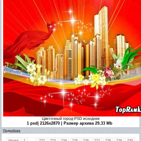
Цветочный город-PSD исходник
1 psd| 2126x2870 | Размер архива 29.33 Mb
Подробнее
Назад
1
...
722
723
724
725
726
727
728
729
730