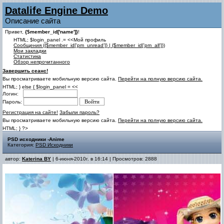
Datalife Engine Demo
Описание сайта
Привет,
{$member_id['name']}
!
HTML; $login_panel .= <<Мой профиль
Cообщения ({$member_id['pm_unread']} | {$member_id['pm_all']})
Мои закладки
Статистика
Обзор непрочитанного
Завершить сеанс!
Вы просматриваете мобильную версию сайта.
Перейти на полную версию сайта.
HTML; } else { $login_panel = <<
Логин:
Пароль:
Регистрация на сайте!
Забыли пароль?
Вы просматриваете мобильную версию сайта.
Перейти на полную версию сайта.
HTML; } ?>
PSD исходники -Anime
Категория:
PSD Исходники
автор:
Katerina BY
| 6-июня-2010г. в 16:14 | Просмотров: 2888