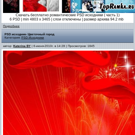
Скачать бесплатно романтические PSD исходники ( часть 1)
6 PSD | min 4803 x 3465 | слои отключены | размер архива 94.2 mb
Подробнее
PSD исходник- Цветочный город
Категория:
PSD Исходники
автор:
Katerina BY
| 6-июня-2010г. в 14:28 | Просмотров: 1845