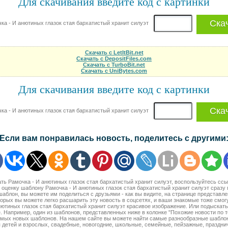
Для скачивания введите код с картинки
Ска
Скачать с LetItBit.net
Скачать с DepositFiles.com
Скачать с TurboBit.net
Скачать с UniBytes.com
Для скачивания введите код с картинки
Ска
Если вам понравилась новость, поделитесь с другими
чать Рамочка - И анютиных глазок стая бархатистый хранит силуэт, воспользуйтесь сс
оценку шаблону Рамочка - И анютиных глазок стая бархатистый хранит силуэт сразу 
шаблон, вы можете им поделиться с друзьями - как вы видите, на странице представл
орых вы можете легко расшарить эту новость в соцсетях, и ваши знакомые тоже смог
ютиных глазок стая бархатистый хранит силуэт красивое изображение. Или подыскать
 Например, один из шаблонов, представленных ниже в колонке "Похожие новости по т
амых новых шаблонов. На нашем сайте вы можете найти самые разнообразные шаблон
 детей и взрослых, свадебные, новогодние, школьные, семейные, пейзажные, праздни