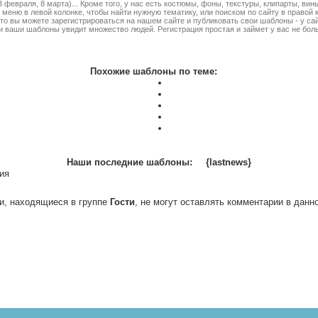
3 февраля, 8 марта)... Кроме того, у нас есть костюмы, фоны, текстуры, клипарты, винь
меню в левой колонке, чтобы найти нужную тематику, или поиском по сайту в правой 
то вы можете зарегистрироваться на нашем сайте и публиковать свои шаблоны - у са
 ваши шаблоны увидит множество людей. Регистрация простая и займет у вас не бол
Похожие шаблоны по теме:
Наши последние шаблоны:
{lastnews}
ия
и, находящиеся в группе
Гости
, не могут оставлять комментарии в данн