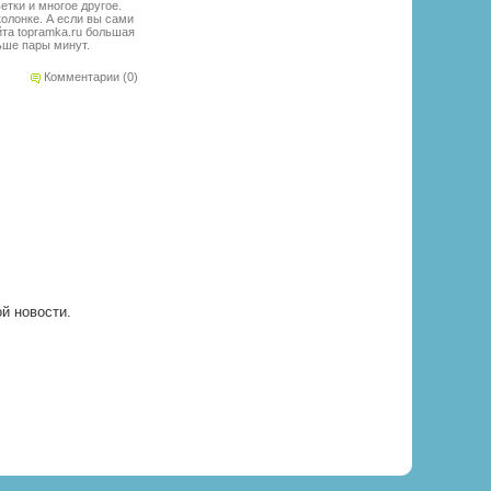
етки и многое другое.
колонке. А если вы сами
йта topramka.ru большая
ьше пары минут.
Комментарии (0)
ой новости.