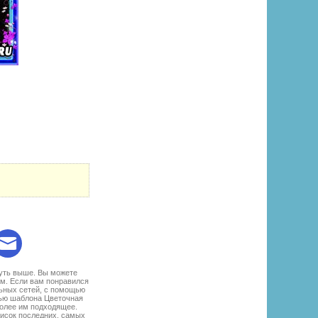
:
чуть выше. Вы можете
ем. Если вам понравился
льных сетей, с помощью
щью шаблона Цветочная
более им подходящее.
писок последних, самых