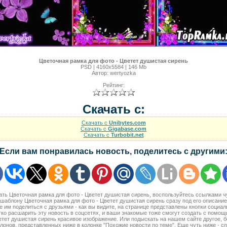
Цветочная рамка для фото - Цветет душистая сирень
PSD | 4160x5584 | 146 Mb
Автор: wertyozka
Рейтинг:
Скачать с:
Скачать с
Unibytes.com
Скачать с
Gigabase.com
Скачать с
Turbobit.net
Если вам понравилась новость, поделитесь с другими
чать Цветочная рамка для фото - Цветет душистая сирень, воспользуйтесь ссылками 
шаблону Цветочная рамка для фото - Цветет душистая сирень сразу под его описани
е им поделиться с друзьями - как вы видите, на странице представлены кнопки социа
гко расшарить эту новость в соцсетях, и ваши знакомые тоже смогут создать с помо
етет душистая сирень красивое изображение. Или подыскать на нашем сайте другое, 
лонов, представленных ниже в колонке "Похожие новости по теме". Еще чуть ниже - с