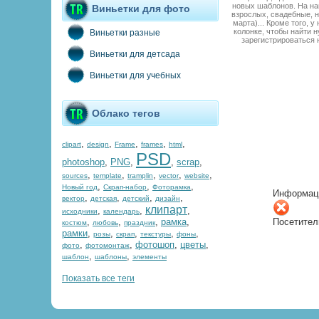
новых шаблонов. На на
Виньетки для фото
взрослых, свадебные, н
марта)... Кроме того, 
колонке, чтобы найти н
Виньетки разные
зарегистрироваться 
Виньетки для детсада
Виньетки для учебных
Облако тегов
,
,
,
,
,
clipart
design
Frame
frames
html
PSD
photoshop
,
PNG
,
,
scrap
,
,
,
,
,
,
sources
template
tramplin
vector
website
,
,
,
Новый год
Скрап-набор
Фоторамка
Информац
,
,
,
,
вектор
детская
детский
дизайн
клипарт
,
,
,
исходники
календарь
,
,
,
рамка
,
Посетител
костюм
любовь
праздник
рамки
,
,
,
,
,
розы
скрап
текстуры
фоны
,
,
фотошоп
,
цветы
,
фото
фотомонтаж
,
,
шаблон
шаблоны
элементы
Показать все теги