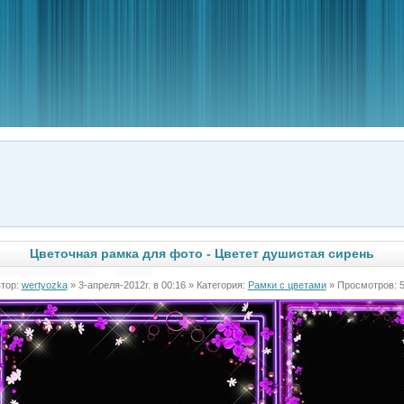
Цветочная рамка для фото - Цветет душистая сирень
тор:
wertyozka
» 3-апреля-2012г. в 00:16 » Категория:
Рамки с цветами
» Просмотров: 