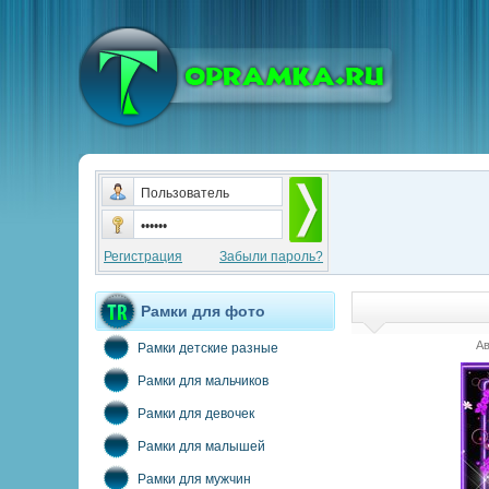
Регистрация
Забыли пароль?
Рамки для фото
Ав
Рамки детские разные
Рамки для мальчиков
Рамки для девочек
Рамки для малышей
Рамки для мужчин