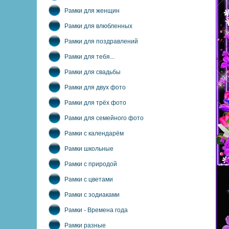
Рамки для женщин
Рамки для влюбленных
Рамки для поздравлений
Рамки для тебя...
Рамки для свадьбы
Рамки для двух фото
Рамки для трёх фото
Рамки для семейного фото
Рамки с календарём
Рамки школьные
Рамки с природой
Рамки с цветами
Рамки с зодиаками
Рамки - Времена года
Рамки разные