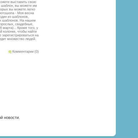
можете выставить свою
т шаблон, вы можете им
торых вы можете легко
фотошопа - Моя весна
один из шаблонов,
ых шаблонов. На нашем
взрослых, свадебные,
марта)... Кроме того, у
й колонке, чтобы найти
е зарегистрироваться на
идит множество людей.
Комментарии (0)
ой новости.