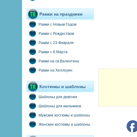
Рамки на праздники
Рамки с Новым Годом
Рамки с Рождеством
Рамки с 23-Февраля
Рамки с 8-Марта
Рамки на св.Валентина
Рамки на Хеллоуин
Костюмы и шаблоны
Шаблоны для девочек
Шаблоны для мальчиков
Мужские костюмы и шаблоны
Женские костюмы и шаблоны