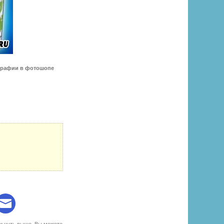
ографии в фотошопе
: