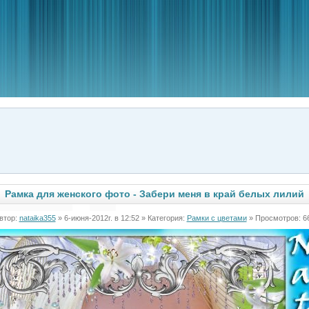
Рамка для женского фото - Забери меня в край белых лилий
втор:
nataika355
» 6-июня-2012г. в 12:52 » Категория:
Рамки с цветами
» Просмотров: 6