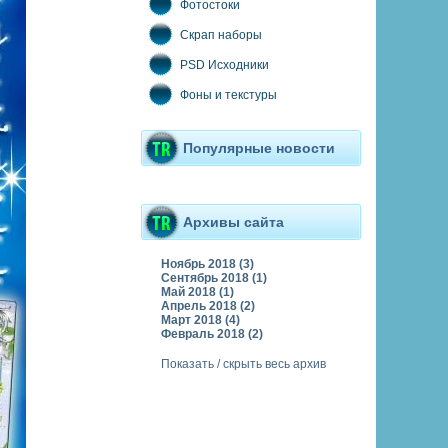
Фотостоки
Скрап наборы
PSD Исходники
Фоны и текстуры
Популярные новости
Архивы сайта
Ноябрь 2018 (3)
Сентябрь 2018 (1)
Май 2018 (1)
Апрель 2018 (2)
Март 2018 (4)
Февраль 2018 (2)
Показать / скрыть весь архив