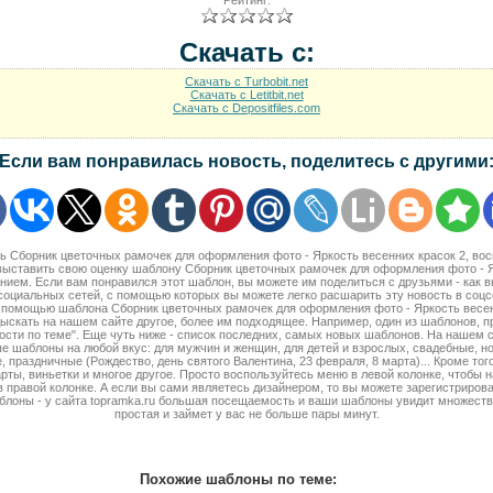
Рейтинг:
Скачать с:
Скачать с Turbobit.net
Скачать с Letitbit.net
Скачать с Depositfiles.com
Если вам понравилась новость, поделитесь с другими
ать Сборник цветочных рамочек для оформления фото - Яркость весенних красок 2, во
выставить свою оценку шаблону Сборник цветочных рамочек для оформления фото - Я
анием. Если вам понравился этот шаблон, вы можете им поделиться с друзьями - как в
социальных сетей, с помощью которых вы можете легко расшарить эту новость в соцс
с помощью шаблона Сборник цветочных рамочек для оформления фото - Яркость весен
ыскать на нашем сайте другое, более им подходящее. Например, один из шаблонов, 
ости по теме". Еще чуть ниже - список последних, самых новых шаблонов. На нашем 
 шаблоны на любой вкус: для мужчин и женщин, для детей и взрослых, свадебные, н
 праздничные (Рождество, день святого Валентина, 23 февраля, 8 марта)... Кроме того
рты, виньетки и многое другое. Просто воспользуйтесь меню в левой колонке, чтобы 
в правой колонке. А если вы сами являетесь дизайнером, то вы можете зарегистриров
блоны - у сайта topramka.ru большая посещаемость и ваши шаблоны увидит множеств
простая и займет у вас не больше пары минут.
Похожие шаблоны по теме: