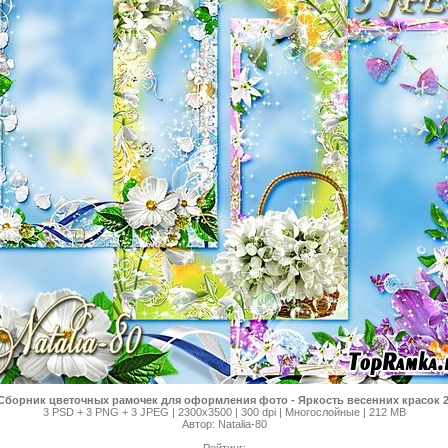
Сборник цветочных рамочек для оформления фото - Яркость весенних красок 
3 PSD + 3 PNG + 3 JPEG | 2300х3500 | 300 dpi | Многослойные | 212 MB
Автор: Natalia-80