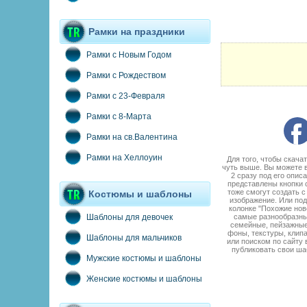
Рамки на праздники
Рамки с Новым Годом
Рамки с Рождеством
Рамки с 23-Февраля
Рамки с 8-Марта
Рамки на св.Валентина
Рамки на Хеллоуин
Для того, чтобы скач
чуть выше. Вы можете 
2 сразу под его опис
представлены кнопки 
тоже смогут создать 
Костюмы и шаблоны
изображение. Или под
колонке "Похожие нов
самые разнообразные
Шаблоны для девочек
семейные, пейзажные,
фоны, текстуры, клипа
Шаблоны для мальчиков
или поиском по сайту 
публиковать свои ша
Мужские костюмы и шаблоны
Женские костюмы и шаблоны