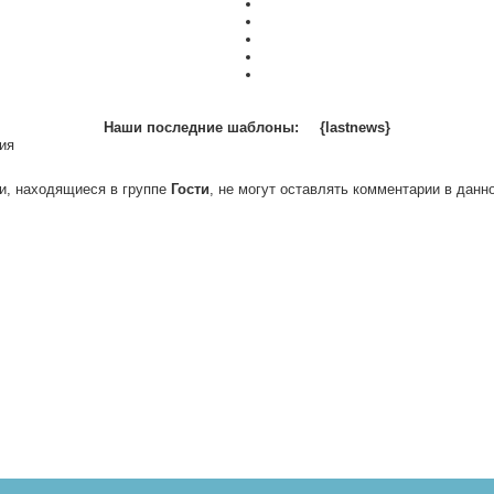
Наши последние шаблоны:
{lastnews}
ия
и, находящиеся в группе
Гости
, не могут оставлять комментарии в данн