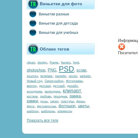
Виньетки для фото
Виньетки разные
Виньетки для детсада
Виньетки для учебных
Информац
Облако тегов
Посетител
,
,
,
,
,
clipart
design
Frame
frames
html
PSD
photoshop
,
PNG
,
,
scrap
,
,
,
,
,
,
sources
template
tramplin
vector
website
,
,
,
Новый год
Скрап-набор
Фоторамка
,
,
,
,
вектор
детская
детский
дизайн
клипарт
,
,
,
исходники
календарь
,
,
,
рамка
,
костюм
любовь
праздник
рамки
,
,
,
,
,
розы
скрап
текстуры
фоны
,
,
фотошоп
,
цветы
,
фото
фотомонтаж
,
,
шаблон
шаблоны
элементы
Показать все теги