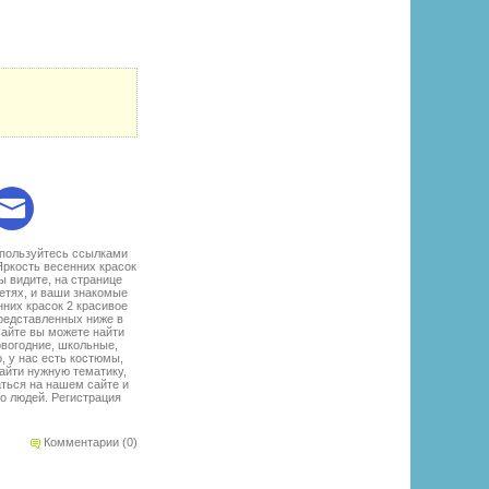
:
спользуйтесь ссылками
ркость весенних красок
ы видите, на странице
етях, и ваши знакомые
них красок 2 красивое
представленных ниже в
сайте вы можете найти
овогодние, школьные,
, у нас есть костюмы,
найти нужную тематику,
аться на нашем сайте и
о людей. Регистрация
Комментарии (0)