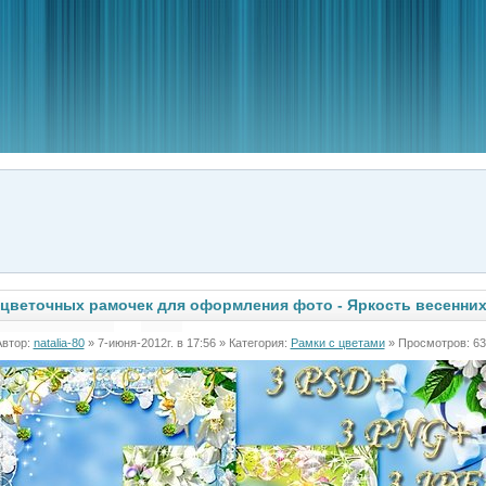
цветочных рамочек для оформления фото - Яркость весенних
Автор:
natalia-80
» 7-июня-2012г. в 17:56 » Категория:
Рамки с цветами
» Просмотров: 63