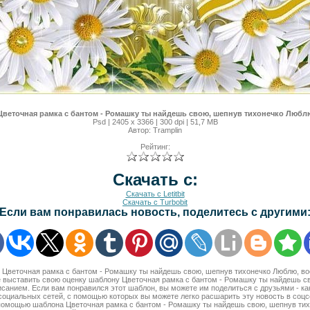
Цветочная рамка с бантом - Ромашку ты найдешь свою, шепнув тихонечко Любл
Psd | 2405 x 3366 | 300 dpi | 51,7 MB
Автор: Tramplin
Рейтинг:
Скачать с:
Скачать с Letitbit
Скачать с Turbobit
Если вам понравилась новость, поделитесь с другими
ть Цветочная рамка с бантом - Ромашку ты найдешь свою, шепнув тихонечко Люблю, в
 выставить свою оценку шаблону Цветочная рамка с бантом - Ромашку ты найдешь с
исанием. Если вам понравился этот шаблон, вы можете им поделиться с друзьями - как
социальных сетей, с помощью которых вы можете легко расшарить эту новость в соцс
 помощью шаблона Цветочная рамка с бантом - Ромашку ты найдешь свою, шепнув ти