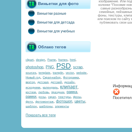
изображение. Или под
Виньетки для фото
колонке "Похожие нов
самые разнообразные
семейные, пейзажные,
Виньетки разные
фоны, текстуры, клипа
или поиском по сайту 
Виньетки для детсада
публиковать свои ша
Виньетки для учебных
Облако тегов
,
,
,
,
,
clipart
design
Frame
frames
html
PSD
photoshop
,
PNG
,
,
scrap
,
,
,
,
,
,
sources
template
tramplin
vector
website
,
,
,
Новый год
Скрап-набор
Фоторамка
,
,
,
,
вектор
детская
детский
дизайн
Информац
клипарт
,
,
,
исходники
календарь
,
,
,
рамка
,
костюм
любовь
праздник
рамки
,
,
,
,
,
розы
скрап
текстуры
фоны
Посетител
,
,
фотошоп
,
цветы
,
фото
фотомонтаж
,
,
шаблон
шаблоны
элементы
Показать все теги