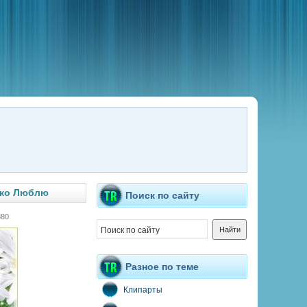
чко Люблю
Поиск по сайту
880
Разное по теме
Клипарты