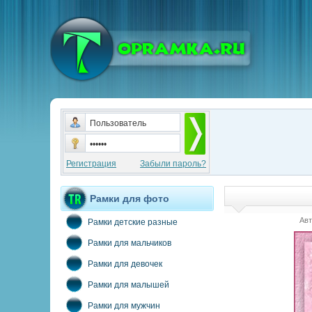
Регистрация
Забыли пароль?
Рамки для фото
Авт
Рамки детские разные
Рамки для мальчиков
Рамки для девочек
Рамки для малышей
Рамки для мужчин