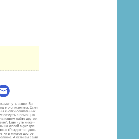
:
лками чуть выше. Вы
од его описанием. Если
ены кнопки социальных
ут создать с помощью
на нашем сайте другое,
еме". Еще чуть ниже -
ы на любой вкус: для
чные (Рождество, день
етки и многое другое.
колонке. А если вы сами