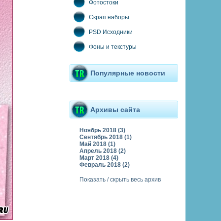
Фотостоки
Скрап наборы
PSD Исходники
Фоны и текстуры
Популярные новости
Архивы сайта
Ноябрь 2018 (3)
Сентябрь 2018 (1)
Май 2018 (1)
Апрель 2018 (2)
Март 2018 (4)
Февраль 2018 (2)
Показать / скрыть весь архив