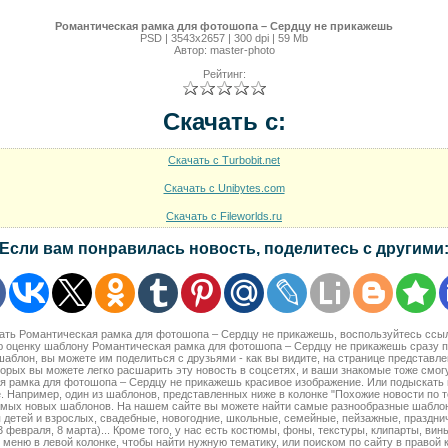
Романтическая рамка для фотошопа – Сердцу не прикажешь
PSD | 3543x2657 | 300 dpi | 59 Mb
Автор: master-photo
Рейтинг:
Скачать с:
Скачать с Turbobit.net
Скачать с Unibytes.com
Скачать с Fileworlds.ru
Если вам понравилась новость, поделитесь с другими
ачать Романтическая рамка для фотошопа – Сердцу не прикажешь, воспользуйтесь ссы
 оценку шаблону Романтическая рамка для фотошопа – Сердцу не прикажешь сразу п
шаблон, вы можете им поделиться с друзьями - как вы видите, на странице представл
орых вы можете легко расшарить эту новость в соцсетях, и ваши знакомые тоже смог
 рамка для фотошопа – Сердцу не прикажешь красивое изображение. Или подыскать 
 Например, один из шаблонов, представленных ниже в колонке "Похожие новости по т
амых новых шаблонов. На нашем сайте вы можете найти самые разнообразные шаблон
 детей и взрослых, свадебные, новогодние, школьные, семейные, пейзажные, праздни
3 февраля, 8 марта)... Кроме того, у нас есть костюмы, фоны, текстуры, клипарты, винь
меню в левой колонке, чтобы найти нужную тематику, или поиском по сайту в правой 