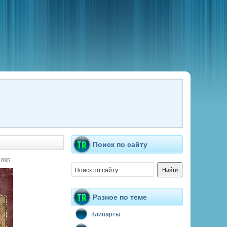
Поиск по сайту
 895
Разное по теме
Клипарты