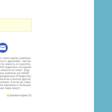
:
ть свою оценку шаблону
ься с друзьями - как вы
эту новость в соцсетях,
 Или подыскать на нашем
 новости по теме". Еще
зные шаблоны на любой
праздничные (Рождество,
иньетки и многое другое.
колонке. А если вы сами
йта topramka.ru большая
ьше пары минут.
Комментарии (0)