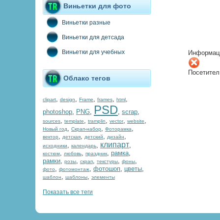
Виньетки для фото
Виньетки разные
Виньетки для детсада
Виньетки для учебных
Информац
Посетител
Облако тегов
,
,
,
,
,
clipart
design
Frame
frames
html
PSD
photoshop
,
PNG
,
,
scrap
,
,
,
,
,
,
sources
template
tramplin
vector
website
,
,
,
Новый год
Скрап-набор
Фоторамка
,
,
,
,
вектор
детская
детский
дизайн
клипарт
,
,
,
исходники
календарь
,
,
,
рамка
,
костюм
любовь
праздник
рамки
,
,
,
,
,
розы
скрап
текстуры
фоны
,
,
фотошоп
,
цветы
,
фото
фотомонтаж
,
,
шаблон
шаблоны
элементы
Показать все теги