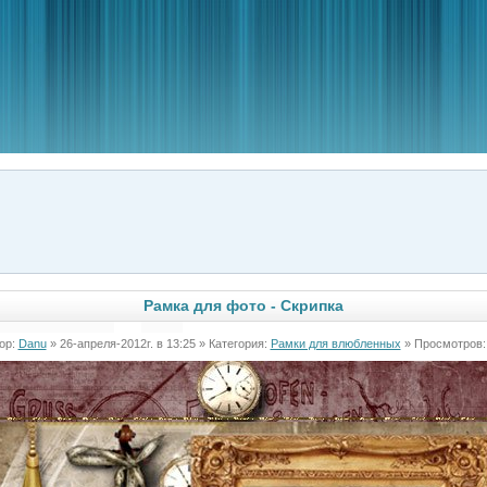
Рамка для фото - Скрипка
ор:
Danu
» 26-апреля-2012г. в 13:25 » Категория:
Рамки для влюбленных
» Просмотров: