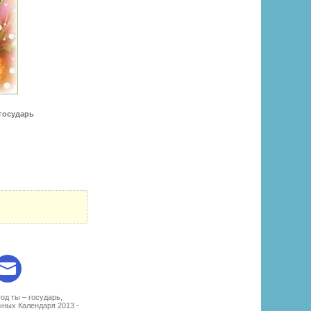
 государь
:
од ты – государь,
ных Календаря 2013 -