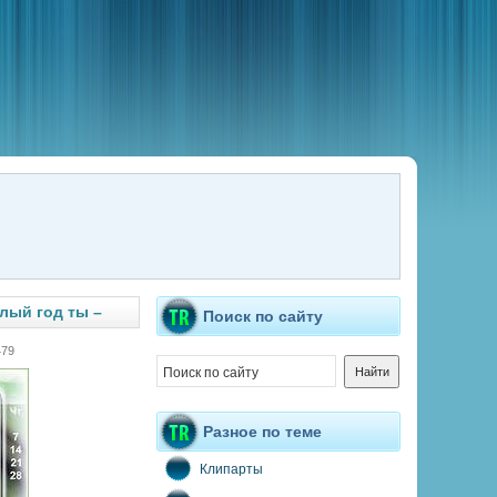
лый год ты –
Поиск по сайту
479
Разное по теме
Клипарты