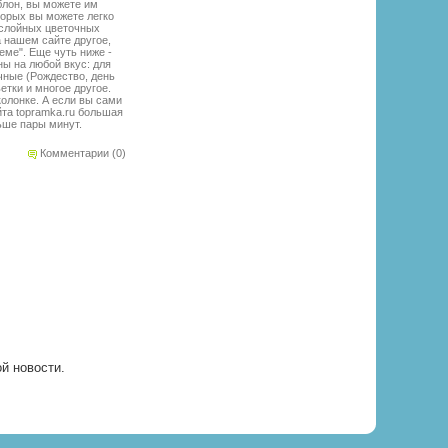
блон, вы можете им
торых вы можете легко
ослойных цветочных
а нашем сайте другое,
еме". Еще чуть ниже -
ы на любой вкус: для
чные (Рождество, день
етки и многое другое.
колонке. А если вы сами
йта topramka.ru большая
ьше пары минут.
Комментарии (0)
ой новости.