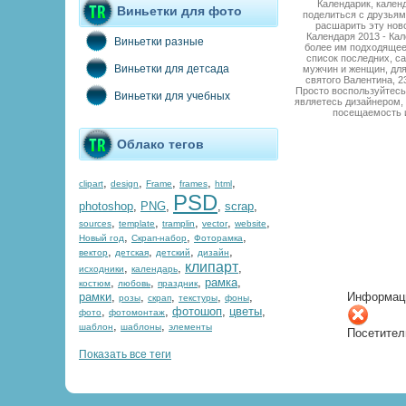
Календарик, кален
Виньетки для фото
поделиться с друзьям
расшарить эту нов
Календаря 2013 - Кал
Виньетки разные
более им подходящее.
список последних, с
Виньетки для детсада
мужчин и женщин, для
святого Валентина, 2
Просто воспользуйтесь 
Виньетки для учебных
являетесь дизайнером, 
посещаемость и
Облако тегов
,
,
,
,
,
clipart
design
Frame
frames
html
PSD
photoshop
,
PNG
,
,
scrap
,
,
,
,
,
,
sources
template
tramplin
vector
website
,
,
,
Новый год
Скрап-набор
Фоторамка
,
,
,
,
вектор
детская
детский
дизайн
клипарт
,
,
,
исходники
календарь
,
,
,
рамка
,
костюм
любовь
праздник
рамки
,
,
,
,
,
Информац
розы
скрап
текстуры
фоны
,
,
фотошоп
,
цветы
,
фото
фотомонтаж
,
,
шаблон
шаблоны
элементы
Посетител
Показать все теги