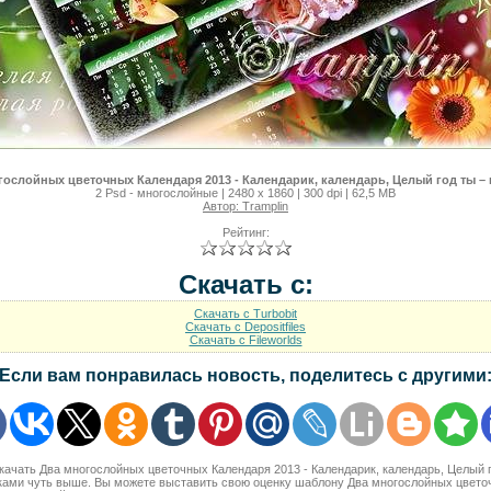
ослойных цветочных Календаря 2013 - Календарик, календарь, Целый год ты –
2 Psd - многослойные | 2480 x 1860 | 300 dpi | 62,5 MB
Автор: Tramplin
Рейтинг:
Скачать с:
Скачать с Turbobit
Скачать с Depositfiles
Скачать с Fileworlds
Если вам понравилась новость, поделитесь с другими
скачать Два многослойных цветочных Календаря 2013 - Календарик, календарь, Целый г
ками чуть выше. Вы можете выставить свою оценку шаблону Два многослойных цветоч