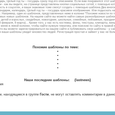
дарь, Целый год ты – государь сразу под его описанием. Если вам понравился этот ша
и - как вы видите, на странице представлены кнопки социальных сетей, с помощью ко
ость в соцсетях, и ваши знакомые тоже смогут создать с помощью шаблона Два мног
ендарик, календарь, Целый год ты – государь красивое изображение. Или подыскать н
 Например, один из шаблонов, представленных ниже в колонке "Похожие новости по т
амых новых шаблонов. На нашем сайте вы можете найти самые разнообразные шаблон
 детей и взрослых, свадебные, новогодние, школьные, семейные, пейзажные, праздни
3 февраля, 8 марта)... Кроме того, у нас есть костюмы, фоны, текстуры, клипарты, винь
меню в левой колонке, чтобы найти нужную тематику, или поиском по сайту в правой 
то вы можете зарегистрироваться на нашем сайте и публиковать свои шаблоны - у са
 ваши шаблоны увидит множество людей. Регистрация простая и займет у вас не бол
Похожие шаблоны по теме:
Наши последние шаблоны:
{lastnews}
ия
и, находящиеся в группе
Гости
, не могут оставлять комментарии в данн