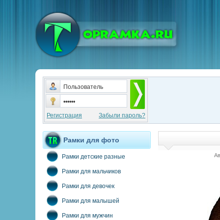
Регистрация
Забыли пароль?
Рамки для фото
Ав
Рамки детские разные
Рамки для мальчиков
Рамки для девочек
Рамки для малышей
Рамки для мужчин