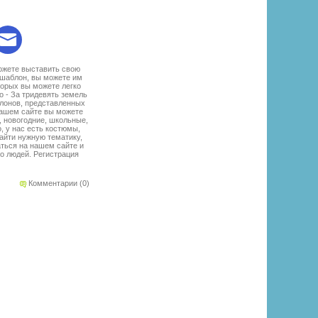
:
можете выставить свою
 шаблон, вы можете им
торых вы можете легко
 - За тридевять земель
блонов, представленных
нашем сайте вы можете
, новогодние, школьные,
, у нас есть костюмы,
найти нужную тематику,
аться на нашем сайте и
о людей. Регистрация
Комментарии (0)