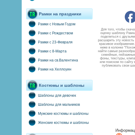
Рамки на праздники
Рамки с Новым Годом
Для того, чтобы скач
оценку шаблону Рамка
Рамки с Рождеством
поделиться с друзьям
расшарить эту новость
Рамки с 23-Февраля
красивое изображение.
ниже в колонке "Похо
найти самые разнообраз
Рамки с 8-Марта
семейные, пейзажные,
фоны, текстуры, клипа
Рамки на св.Валентина
или поиском по сайту 
публиковать свои ша
Рамки на Хеллоуин
Костюмы и шаблоны
Шаблоны для девочек
Шаблоны для мальчиков
Мужские костюмы и шаблоны
Женские костюмы и шаблоны
Информац