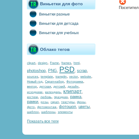
Виньетки для фото
Посетител
Виньетки разные
Виньетки для детсада
Виньетки для учебных
Облако тегов
,
,
,
,
,
clipart
design
Frame
frames
html
PSD
photoshop
,
PNG
,
,
scrap
,
,
,
,
,
,
sources
template
tramplin
vector
website
,
,
,
Новый год
Скрап-набор
Фоторамка
,
,
,
,
вектор
детская
детский
дизайн
клипарт
,
,
,
исходники
календарь
,
,
,
рамка
,
костюм
любовь
праздник
рамки
,
,
,
,
,
розы
скрап
текстуры
фоны
,
,
фотошоп
,
цветы
,
фото
фотомонтаж
,
,
шаблон
шаблоны
элементы
Показать все теги