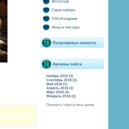
Фотостоки
Скрап наборы
PSD Исходники
Фоны и текстуры
Популярные новости
Архивы сайта
Ноябрь 2018 (3)
Сентябрь 2018 (1)
Май 2018 (1)
Апрель 2018 (2)
Март 2018 (4)
Февраль 2018 (2)
Показать / скрыть весь архив