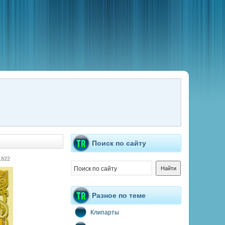
Поиск по сайту
1822
Разное по теме
Клипарты