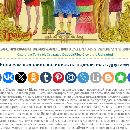
цана - Шуточная фоторамочка для фотошоп
PSD l 2400x3600 l 300 dpi l 57,4 Mb Авт
Скачать с
Turbobit
Скачать с
DepositFiles
Скачать с
Uploaded
Если вам понравилась новость, поделитесь с другими
ачать Слово пацана - Шуточная фоторамочка для фотошоп, воспользуйтесь ссылками ч
 шаблону Слово пацана - Шуточная фоторамочка для фотошоп сразу под его описание
е им поделиться с друзьями - как вы видите, на странице представлены кнопки социа
о расшарить эту новость в соцсетях, и ваши знакомые тоже смогут создать с помощ
мочка для фотошоп красивое изображение. Или подыскать на нашем сайте другое, бо
лонов, представленных ниже в колонке "Похожие новости по теме". Еще чуть ниже - с
шем сайте вы можете найти самые разнообразные шаблоны на любой вкус: для мужчин
овогодние, школьные, семейные, пейзажные, праздничные (Рождество, день святого В
у нас есть костюмы, фоны, текстуры, клипарты, виньетки и многое другое. Просто восп
ужную тематику, или поиском по сайту в правой колонке. А если вы сами являетесь д
на нашем сайте и публиковать свои шаблоны - у сайта topramka.ru большая посещае
увидит множество людей. Регистрация простая и займет у вас не больше пары минут.