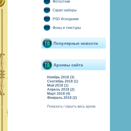
Фотостоки
Скрап наборы
PSD Исходники
Фоны и текстуры
Популярные новости
Архивы сайта
Ноябрь 2018 (3)
Сентябрь 2018 (1)
Май 2018 (1)
Апрель 2018 (2)
Март 2018 (4)
Февраль 2018 (2)
Показать / скрыть весь архив