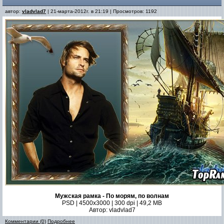
автор:
vladvlad7
| 21-марта-2012г. в 21:19 | Просмотров: 1192
Мужская рамка - По морям, по волнам
PSD | 4500х3000 | 300 dpi | 49,2 MB
Автор: vladvlad7
Комментарии (0)
Подробнее