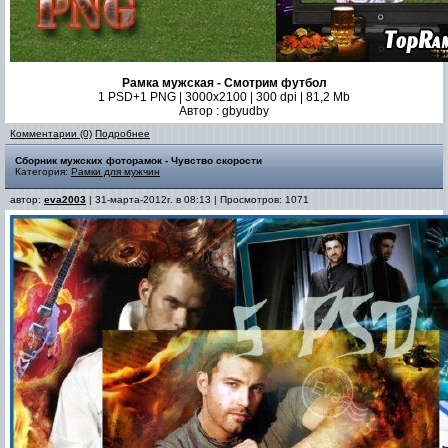
Рамка мужская - Смотрим футбол
1 PSD+1 PNG | 3000x2100 | 300 dpi | 81,2 Mb
Автор : gbyudby
Комментарии (0)
Подробнее
Сборник мужских фоторамок - Чувство скорости
Категория:
Рамки для мужчин
автор:
eva2003
| 31-марта-2012г. в 08:13 | Просмотров: 1071