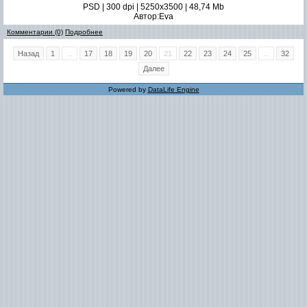
PSD | 300 dpi | 5250x3500 | 48,74 Mb
Автор:Eva
Комментарии (0)
Подробнее
Назад
1
...
17
18
19
20
21
22
23
24
25
...
32
Далее
Powered by
DataLife Engine