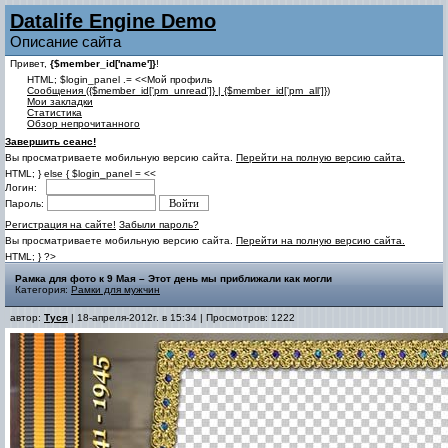
Datalife Engine Demo
Описание сайта
Привет,
{$member_id['name']}
!
HTML; $login_panel .= <<Мой профиль
Cообщения ({$member_id['pm_unread']} | {$member_id['pm_all']})
Мои закладки
Статистика
Обзор непрочитанного
Завершить сеанс!
Вы просматриваете мобильную версию сайта.
Перейти на полную версию сайта.
HTML; } else { $login_panel = <<
Логин:
Пароль:
Регистрация на сайте!
Забыли пароль?
Вы просматриваете мобильную версию сайта.
Перейти на полную версию сайта.
HTML; } ?>
Рамка для фото к 9 Мая – Этот день мы приближали как могли
Категория:
Рамки для мужчин
автор:
Туся
| 18-апреля-2012г. в 15:34 | Просмотров: 1222