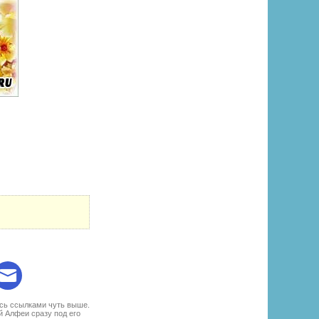
:
есь ссылками чуть выше.
й Алфеи сразу под его