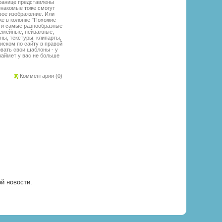
транице представлены
знакомые тоже смогут
вое изображение. Или
же в колонке "Похожие
йти самые разнообразные
семейные, пейзажные,
ны, текстуры, клипарты,
оиском по сайту в правой
овать свои шаблоны - у
займет у вас не больше
Комментарии (0)
ой новости.