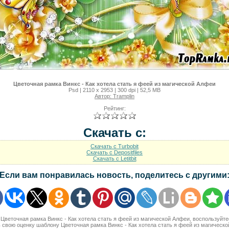
Цветочная рамка Винкс - Как хотела стать я феей из магической Алфеи
Psd | 2110 x 2953 | 300 dpi | 52,5 MB
Автор: Tramplin
Рейтинг:
Скачать с:
Скачать с Turbobit
Скачать с Depositfiles
Скачать с Letitbit
Если вам понравилась новость, поделитесь с другими
ь Цветочная рамка Винкс - Как хотела стать я феей из магической Алфеи, воспользуйт
свою оценку шаблону Цветочная рамка Винкс - Как хотела стать я феей из магическо