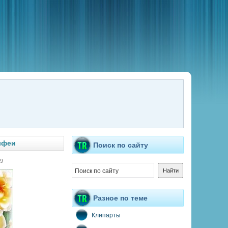
Алфеи
Поиск по сайту
9
Разное по теме
Клипарты