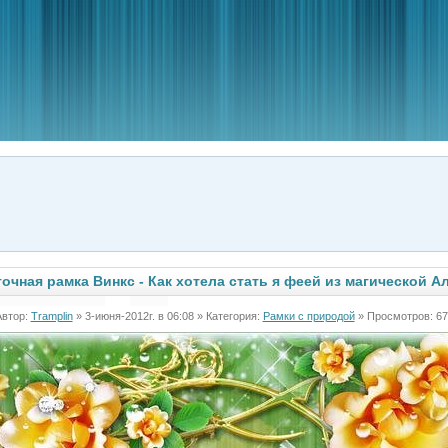
очная рамка Винкс - Как хотела стать я феей из магической 
Автор:
Tramplin
» 3-июня-2012г. в 06:08 » Категория:
Рамки с природой
» Просмотров: 67