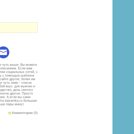
:
и чуть выше. Вы можете
 описанием. Если вам
пки социальных сетей, с
ать с помощью шаблона
айте другое, более им
е чуть ниже - список
ой вкус: для мужчин и
дество, день святого
многое другое. Просто
нке. А если вы сами
йта topramka.ru большая
ьше пары минут.
Комментарии (0)