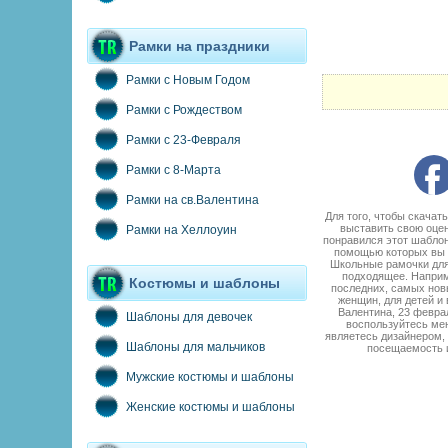
Рамки на праздники
Рамки с Новым Годом
Рамки с Рождеством
Рамки с 23-Февраля
Рамки с 8-Марта
Рамки на св.Валентина
Для того, чтобы скача
выставить свою оцен
Рамки на Хеллоуин
понравился этот шаблон
помощью которых вы м
Школьные рамочки для
подходящее. Наприме
Костюмы и шаблоны
последних, самых нов
женщин, для детей и
Валентина, 23 феврал
Шаблоны для девочек
воспользуйтесь мен
являетесь дизайнером, 
Шаблоны для мальчиков
посещаемость и
Мужские костюмы и шаблоны
Женские костюмы и шаблоны