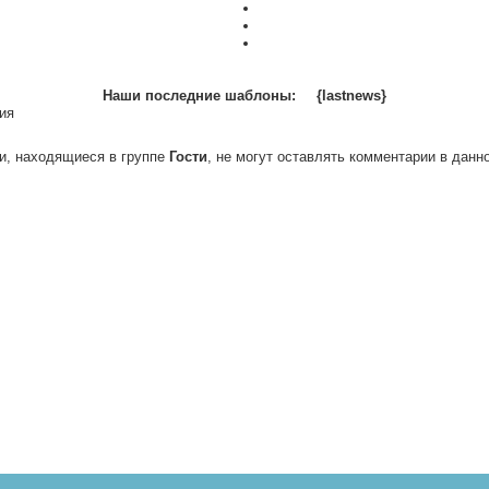
Наши последние шаблоны:
{lastnews}
ия
и, находящиеся в группе
Гости
, не могут оставлять комментарии в данн