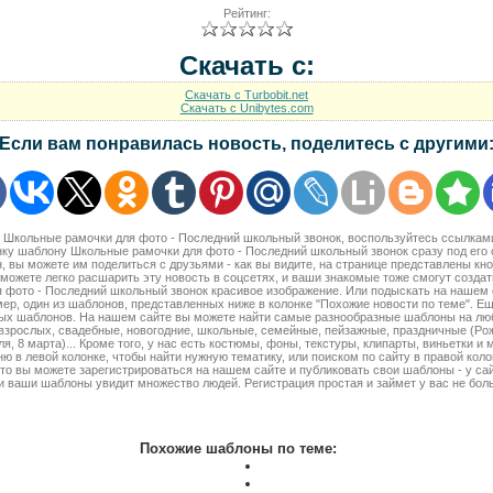
Рейтинг:
Скачать с:
Скачать с Turbobit.net
Скачать с Unibytes.com
Если вам понравилась новость, поделитесь с другими
ть Школьные рамочки для фото - Последний школьный звонок, воспользуйтесь ссылкам
ку шаблону Школьные рамочки для фото - Последний школьный звонок сразу под его
, вы можете им поделиться с друзьями - как вы видите, на странице представлены кно
ожете легко расшарить эту новость в соцсетях, и ваши знакомые тоже смогут созд
 фото - Последний школьный звонок красивое изображение. Или подыскать на нашем с
р, один из шаблонов, представленных ниже в колонке "Похожие новости по теме". Ещ
ых шаблонов. На нашем сайте вы можете найти самые разнообразные шаблоны на люб
 взрослых, свадебные, новогодние, школьные, семейные, пейзажные, праздничные (Рож
я, 8 марта)... Кроме того, у нас есть костюмы, фоны, текстуры, клипарты, виньетки и 
ю в левой колонке, чтобы найти нужную тематику, или поиском по сайту в правой коло
то вы можете зарегистрироваться на нашем сайте и публиковать свои шаблоны - у са
 ваши шаблоны увидит множество людей. Регистрация простая и займет у вас не бол
Похожие шаблоны по теме: