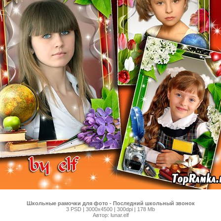
Школьные рамочки для фото - Последний школьный звонок
3 PSD | 3000х4500 | 300dpi | 178 Mb
Автор: lunar.elf