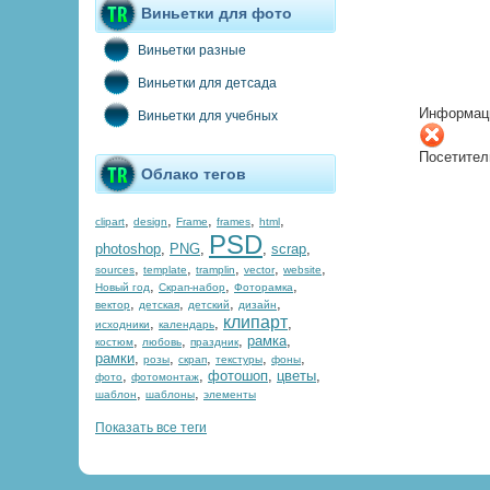
Виньетки для фото
Виньетки разные
Виньетки для детсада
Информац
Виньетки для учебных
Посетител
Облако тегов
,
,
,
,
,
clipart
design
Frame
frames
html
PSD
photoshop
,
PNG
,
,
scrap
,
,
,
,
,
,
sources
template
tramplin
vector
website
,
,
,
Новый год
Скрап-набор
Фоторамка
,
,
,
,
вектор
детская
детский
дизайн
клипарт
,
,
,
исходники
календарь
,
,
,
рамка
,
костюм
любовь
праздник
рамки
,
,
,
,
,
розы
скрап
текстуры
фоны
,
,
фотошоп
,
цветы
,
фото
фотомонтаж
,
,
шаблон
шаблоны
элементы
Показать все теги