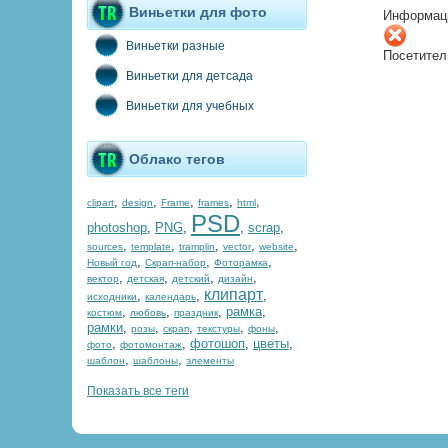
Виньетки для фото
Информац
Виньетки разные
Посетител
Виньетки для детсада
Виньетки для учебных
Облако тегов
,
,
,
,
,
clipart
design
Frame
frames
html
PSD
photoshop
,
PNG
,
,
scrap
,
,
,
,
,
,
sources
template
tramplin
vector
website
,
,
,
Новый год
Скрап-набор
Фоторамка
,
,
,
,
вектор
детская
детский
дизайн
клипарт
,
,
,
исходники
календарь
,
,
,
рамка
,
костюм
любовь
праздник
рамки
,
,
,
,
,
розы
скрап
текстуры
фоны
,
,
фотошоп
,
цветы
,
фото
фотомонтаж
,
,
шаблон
шаблоны
элементы
Показать все теги