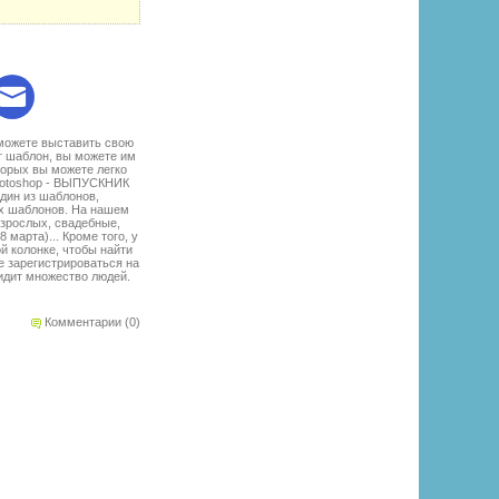
:
 можете выставить свою
т шаблон, вы можете им
торых вы можете легко
Photoshop - ВЫПУСКНИК
дин из шаблонов,
ых шаблонов. На нашем
взрослых, свадебные,
марта)... Кроме того, у
й колонке, чтобы найти
е зарегистрироваться на
идит множество людей.
Комментарии (0)