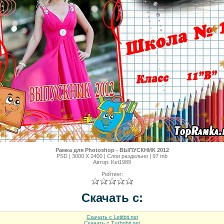
Рамка для Photoshop - ВЫПУСКНИК 2012
PSD | 3000 X 2400 | Слои раздельно | 97 mb
Автор: Ket1989
Рейтинг:
Скачать с:
Скачать с Letitbit.net
Скачать с Turbobit.net