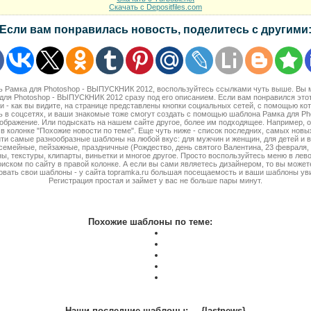
Скачать с Depositfiles.com
Если вам понравилась новость, поделитесь с другими
ть Рамка для Photoshop - ВЫПУСКНИК 2012, воспользуйтесь ссылками чуть выше. Вы
для Photoshop - ВЫПУСКНИК 2012 сразу под его описанием. Если вам понравился это
и - как вы видите, на странице представлены кнопки социальных сетей, с помощью ко
ь в соцсетях, и ваши знакомые тоже смогут создать с помощью шаблона Рамка для 
зображение. Или подыскать на нашем сайте другое, более им подходящее. Например, о
в колонке "Похожие новости по теме". Еще чуть ниже - список последних, самых нов
ти самые разнообразные шаблоны на любой вкус: для мужчин и женщин, для детей и 
семейные, пейзажные, праздничные (Рождество, день святого Валентина, 23 февраля, 8 
ы, текстуры, клипарты, виньетки и многое другое. Просто воспользуйтесь меню в лево
оиском по сайту в правой колонке. А если вы сами являетесь дизайнером, то вы может
овать свои шаблоны - у сайта topramka.ru большая посещаемость и ваши шаблоны ув
Регистрация простая и займет у вас не больше пары минут.
Похожие шаблоны по теме:
Наши последние шаблоны:
{lastnews}