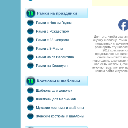
Рамки на праздники
Рамки с Новым Годом
Рамки с Рождеством
Для того, чтобы скача
Рамки с 23-Февраля
оценку шаблону Рамка 
поделиться с друзьям
расшарить эту новост
Рамки с 8-Марта
2012 красивое и
представленных ниже 
Рамки на св.Валентина
сайте вы можете най
новогодние, школьные, 
нас есть костюмы, фон
Рамки на Хеллоуин
нужную тематику, или п
нашем сайте и публик
Костюмы и шаблоны
Шаблоны для девочек
Шаблоны для мальчиков
Мужские костюмы и шаблоны
Женские костюмы и шаблоны