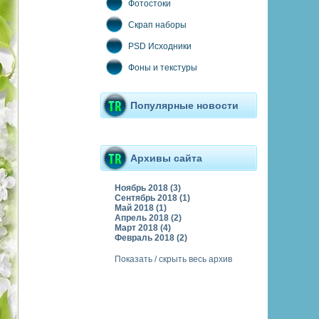
Фотостоки
Скрап наборы
PSD Исходники
Фоны и текстуры
Популярные новости
Архивы сайта
Ноябрь 2018 (3)
Сентябрь 2018 (1)
Май 2018 (1)
Апрель 2018 (2)
Март 2018 (4)
Февраль 2018 (2)
Показать / скрыть весь архив