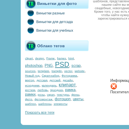
шаблонов, представленн
Виньетки для фото
нашем сайте вы м
свадебные, новогодние
Кроме того, у нас есть
Виньетки разные
чтобы найти нужну
зарегистрироваться 
Виньетки для детсада
Виньетки для учебных
Облако тегов
,
,
,
,
,
clipart
design
Frame
frames
html
PSD
photoshop
,
PNG
,
,
scrap
,
,
,
,
,
,
sources
template
tramplin
vector
website
,
,
,
Новый год
Скрап-набор
Фоторамка
,
,
,
,
Информац
вектор
детская
детский
дизайн
клипарт
,
,
,
исходники
календарь
,
,
,
рамка
,
костюм
любовь
праздник
Посетител
рамки
,
,
,
,
,
розы
скрап
текстуры
фоны
,
,
фотошоп
,
цветы
,
фото
фотомонтаж
,
,
шаблон
шаблоны
элементы
Показать все теги