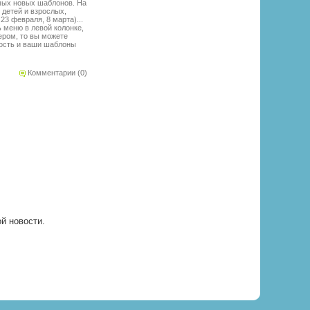
амых новых шаблонов. На
детей и взрослых,
3 февраля, 8 марта)...
ь меню в левой колонке,
ером, то вы можете
мость и ваши шаблоны
Комментарии (0)
ой новости.