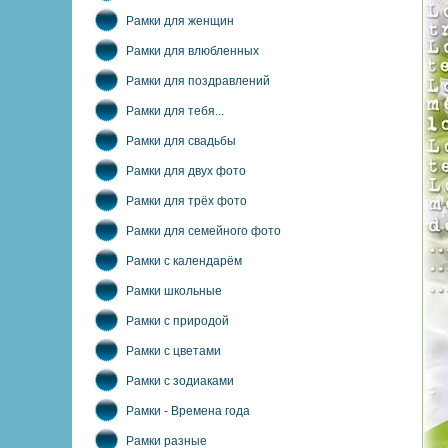
Рамки для женщин
Рамки для влюбленных
Рамки для поздравлений
Рамки для тебя...
Рамки для свадьбы
Рамки для двух фото
Рамки для трёх фото
Рамки для семейного фото
Рамки с календарём
Рамки школьные
Рамки с природой
Рамки с цветами
Рамки с зодиаками
Рамки - Времена года
Рамки разные