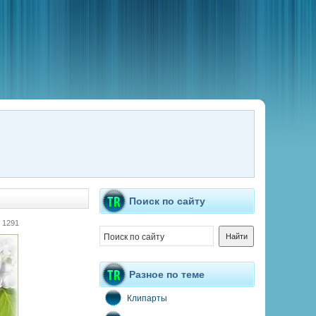
Поиск по сайту
 1291
Разное по теме
Клипарты