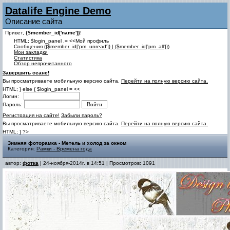
Datalife Engine Demo
Описание сайта
Привет,
{$member_id['name']}
!
HTML; $login_panel .= <<Мой профиль
Cообщения ({$member_id['pm_unread']} | {$member_id['pm_all']})
Мои закладки
Статистика
Обзор непрочитанного
Завершить сеанс!
Вы просматриваете мобильную версию сайта.
Перейти на полную версию сайта.
HTML; } else { $login_panel = <<
Логин:
Пароль:
Регистрация на сайте!
Забыли пароль?
Вы просматриваете мобильную версию сайта.
Перейти на полную версию сайта.
HTML; } ?>
Зимняя фоторамка - Метель и холод за окном
Категория:
Рамки - Времена года
автор:
фотка
| 24-ноября-2014г. в 14:51 | Просмотров: 1091