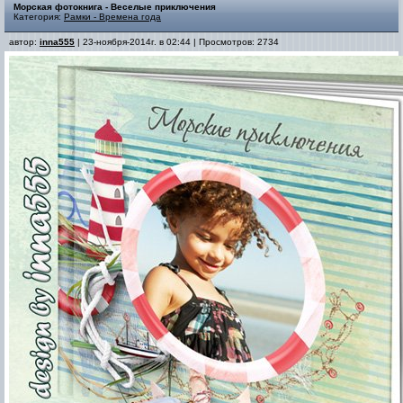
Морская фотокнига - Веселые приключения
Категория:
Рамки - Времена года
автор:
inna555
| 23-ноября-2014г. в 02:44 | Просмотров: 2734