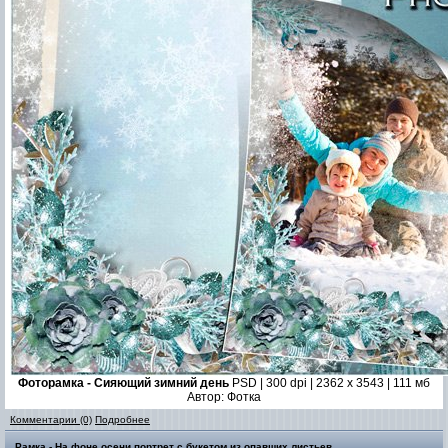
Фоторамка - Сияющий зимний день
PSD | 300 dpi | 2362 x 3543 | 111 мб
Автор: Фотка
Комментарии (0)
Подробнее
Рамка - На фоне осени портрет с букетом из опавших листьев