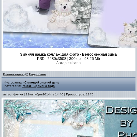
Зимняя рамка коллаж для фото - Белоснежная зима
PSD | 2480x3508 | 300 dpi | 98,26 Mb
Автор: sultana
Комментарии (0)
Подробнее
Фоторамка - Сияющий зимний день
Категория:
Рамки - Времена года
автор:
фотка
| 31-октября-2014г. в 14:46 | Просмотров: 1345