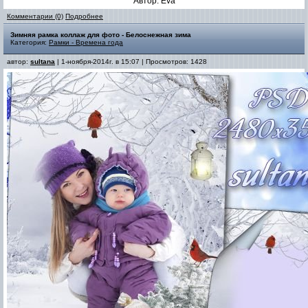
Автор: Eva
Комментарии (0)
Подробнее
Зимняя рамка коллаж для фото - Белоснежная зима
Категория:
Рамки - Времена года
автор:
sultana
| 1-ноября-2014г. в 15:07 | Просмотров: 1428