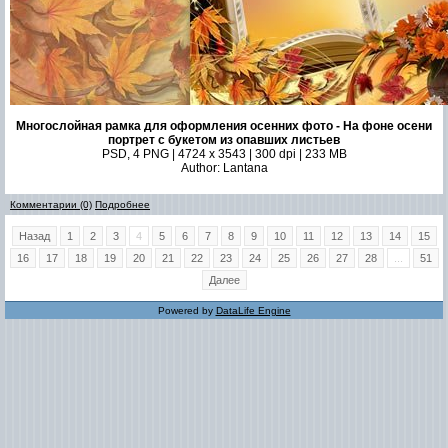
Многослойная рамка для оформления осенних фото - На фоне осени
портрет с букетом из опавших листьев
PSD, 4 PNG | 4724 x 3543 | 300 dpi | 233 MB
Author: Lantana
Комментарии (0)
Подробнее
Назад
1
2
3
4
5
6
7
8
9
10
11
12
13
14
15
16
17
18
19
20
21
22
23
24
25
26
27
28
...
51
Далее
Powered by
DataLife Engine