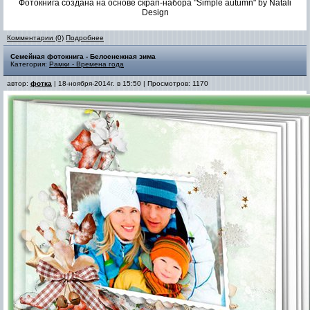
Фотокнига создана на основе скрап-набора "Simple autumn" by Natali
Design
Комментарии (0)
Подробнее
Семейная фотокнига - Белоснежная зима
Категория:
Рамки - Времена года
автор:
фотка
| 18-ноября-2014г. в 15:50 | Просмотров: 1170