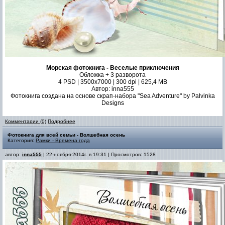
Морская фотокнига - Веселые приключения
Обложка + 3 разворота
4 PSD | 3500x7000 | 300 dpi | 625,4 MB
Автор: inna555
Фотокнига создана на основе скрап-набора "Sea Adventure" by Palvinka
Designs
Комментарии (0)
Подробнее
Фотокнига для всей семьи - Волшебная осень
Категория:
Рамки - Времена года
автор:
inna555
| 22-ноября-2014г. в 19:31 | Просмотров: 1528