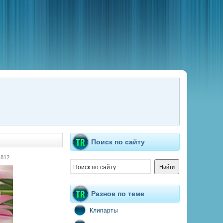
Поиск по сайту
1812
Разное по теме
Клипарты