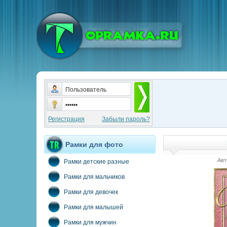
Регистрация
Забыли пароль?
Рамки для фото
Авт
Рамки детские разные
Рамки для мальчиков
Рамки для девочек
Рамки для малышей
Рамки для мужчин