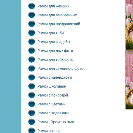
Рамки для женщин
Рамки для влюбленных
Рамки для поздравлений
Рамки для тебя...
Рамки для свадьбы
Рамки для двух фото
Рамки для трёх фото
Рамки для семейного фото
Рамки с календарём
Рамки школьные
Рамки с природой
Рамки с цветами
Рамки с зодиаками
Рамки - Времена года
Рамки разные