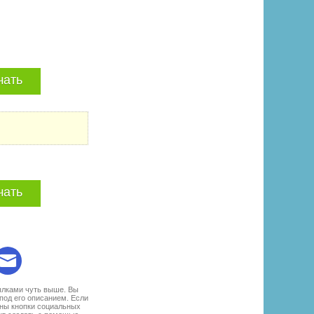
чать
чать
:
ылками чуть выше. Вы
под его описанием. Если
ены кнопки социальных