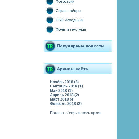
Фотостоки
Скрап наборы
PSD Исходники
Фоны и текстуры
Популярные новости
Архивы сайта
Ноябрь 2018 (3)
Сентябрь 2018 (1)
Май 2018 (1)
Апрель 2018 (2)
Март 2018 (4)
Февраль 2018 (2)
Показать / скрыть весь архив