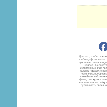
Для того, чтобы скач
шаблону фоторамка- Ц
друзьями - как вы вид
новость в соцсет
изображение. Или под
колонке "Похожие нов
самые разнообразные
семейные, пейзажные,
фоны, текстуры, клипа
или поиском по сайту 
публиковать свои ша