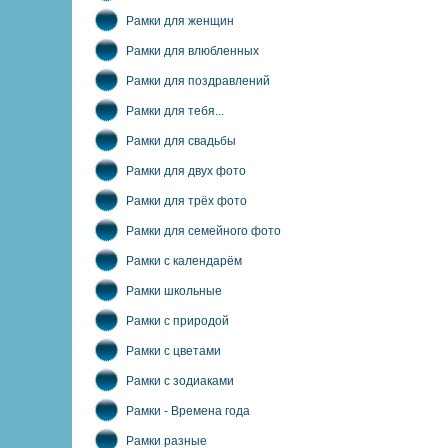
Рамки для женщин
Рамки для влюбленных
Рамки для поздравлений
Рамки для тебя...
Рамки для свадьбы
Рамки для двух фото
Рамки для трёх фото
Рамки для семейного фото
Рамки с календарём
Рамки школьные
Рамки с природой
Рамки с цветами
Рамки с зодиаками
Рамки - Времена года
Рамки разные