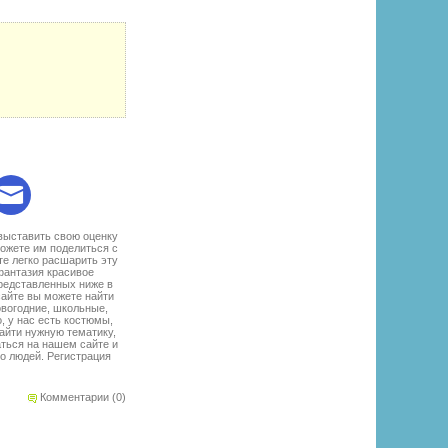
:
выставить свою оценку
ожете им поделиться с
те легко расшарить эту
фантазия красивое
представленных ниже в
сайте вы можете найти
овогодние, школьные,
, у нас есть костюмы,
найти нужную тематику,
аться на нашем сайте и
о людей. Регистрация
Комментарии (0)