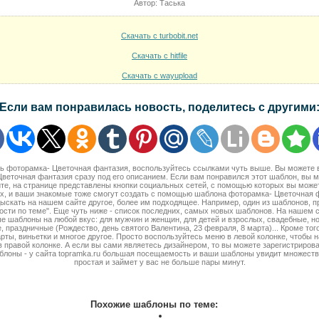
Автор: Таська
Скачать с turbobit.net
Скачать с hitfile
Скачать с wayupload
Если вам понравилась новость, поделитесь с другими
ать фоторамка- Цветочная фантазия, воспользуйтесь ссылками чуть выше. Вы можете 
веточная фантазия сразу под его описанием. Если вам понравился этот шаблон, вы м
ите, на странице представлены кнопки социальных сетей, с помощью которых вы може
ях, и ваши знакомые тоже смогут создать с помощью шаблона фоторамка- Цветочная 
ыскать на нашем сайте другое, более им подходящее. Например, один из шаблонов, 
ости по теме". Еще чуть ниже - список последних, самых новых шаблонов. На нашем 
 шаблоны на любой вкус: для мужчин и женщин, для детей и взрослых, свадебные, н
 праздничные (Рождество, день святого Валентина, 23 февраля, 8 марта)... Кроме того
рты, виньетки и многое другое. Просто воспользуйтесь меню в левой колонке, чтобы 
в правой колонке. А если вы сами являетесь дизайнером, то вы можете зарегистриров
блоны - у сайта topramka.ru большая посещаемость и ваши шаблоны увидит множеств
простая и займет у вас не больше пары минут.
Похожие шаблоны по теме: