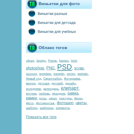
Виньетки для фото
Виньетки разные
Виньетки для детсада
Виньетки для учебных
Облако тегов
,
,
,
,
,
clipart
design
Frame
frames
html
PSD
photoshop
,
PNG
,
,
scrap
,
,
,
,
,
,
sources
template
tramplin
vector
website
,
,
,
Новый год
Скрап-набор
Фоторамка
,
,
,
,
вектор
детская
детский
дизайн
клипарт
,
,
,
исходники
календарь
,
,
,
рамка
,
костюм
любовь
праздник
рамки
,
,
,
,
,
розы
скрап
текстуры
фоны
,
,
фотошоп
,
цветы
,
фото
фотомонтаж
,
,
шаблон
шаблоны
элементы
Показать все теги