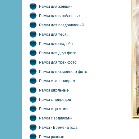
Рамки для женщин
Рамки для влюбленных
Рамки для поздравлений
Рамки для тебя...
Рамки для свадьбы
Рамки для двух фото
Рамки для трёх фото
Рамки для семейного фото
Рамки с календарём
Рамки школьные
Рамки с природой
Рамки с цветами
Рамки с зодиаками
Рамки - Времена года
Рамки разные