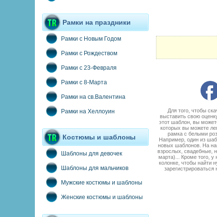
Рамки на праздники
Рамки с Новым Годом
Рамки с Рождеством
Рамки с 23-Февраля
Рамки с 8-Марта
Рамки на св.Валентина
Для того, чтобы ск
Рамки на Хеллоуин
выставить свою оценк
этот шаблон, вы может
которых вы можете ле
рамка с белыми роз
Костюмы и шаблоны
Например, один из шаб
новых шаблонов. На на
взрослых, свадебные, н
Шаблоны для девочек
марта)... Кроме того, 
колонке, чтобы найти н
Шаблоны для мальчиков
зарегистрироваться 
Мужские костюмы и шаблоны
Женские костюмы и шаблоны