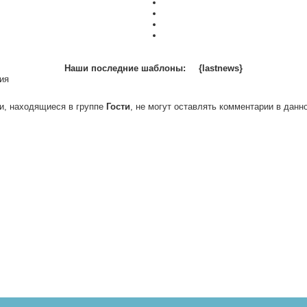
Наши последние шаблоны:
{lastnews}
ия
и, находящиеся в группе
Гости
, не могут оставлять комментарии в данн