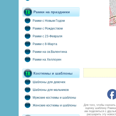
Рамки на праздники
Рамки с Новым Годом
Рамки с Рождеством
Рамки с 23-Февраля
Рамки с 8-Марта
Рамки на св.Валентина
Рамки на Хеллоуин
Костюмы и шаблоны
Шаблоны для девочек
Шаблоны для мальчиков
Мужские костюмы и шаблоны
Для того, чтобы скачат
Женские костюмы и шаблоны
оценку шаблону Рамка 
им поделиться с друзья
расшарить эту новост