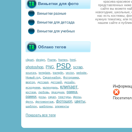
красива красивое 
Виньетки для фото
представленных ниже 
сайте вы можете най
новогодние, школьные, 
Виньетки разные
нас есть костюмы, фон
нужную тематику, или п
Виньетки для детсада
нашем сайте и публик
Виньетки для учебных
Облако тегов
,
,
,
,
,
clipart
design
Frame
frames
html
PSD
photoshop
,
PNG
,
,
scrap
,
,
,
,
,
,
sources
template
tramplin
vector
website
,
,
,
Новый год
Скрап-набор
Фоторамка
,
,
,
,
вектор
детская
детский
дизайн
Информац
клипарт
,
,
,
исходники
календарь
,
,
,
рамка
,
костюм
любовь
праздник
рамки
,
,
,
,
,
розы
скрап
текстуры
фоны
Посетител
,
,
фотошоп
,
цветы
,
фото
фотомонтаж
,
,
шаблон
шаблоны
элементы
Показать все теги