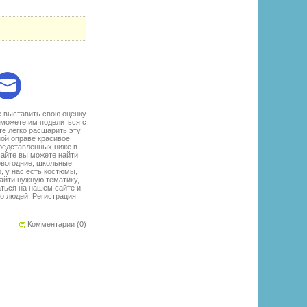
:
е выставить свою оценку
 можете им поделиться с
те легко расшарить эту
ной оправе красивое
представленных ниже в
сайте вы можете найти
овогодние, школьные,
, у нас есть костюмы,
найти нужную тематику,
аться на нашем сайте и
о людей. Регистрация
Комментарии (0)