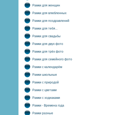
Рамки для женщин
Рамки для влюбленных
Рамки для поздравлений
Рамки для тебя...
Рамки для свадьбы
Рамки для двух фото
Рамки для трёх фото
Рамки для семейного фото
Рамки с календарём
Рамки школьные
Рамки с природой
Рамки с цветами
Рамки с зодиаками
Рамки - Времена года
Рамки разные