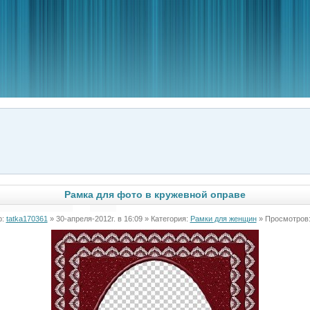
Рамка для фото в кружевной оправе
р:
tatka170361
» 30-апреля-2012г. в 16:09 » Категория:
Рамки для женщин
» Просмотров: