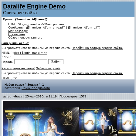
Datalife Engine Demo
Описание сайта
Привет,
{$member_id['name']}
!
HTML; $login_panel .= <<Мой профиль
Cообщения ({$member_id['pm_unread']} | {$member_id['pm_all']})
Мои закладки
Статистика
Обзор непрочитанного
Завершить сеанс!
Вы просматриваете мобильную версию сайта.
Перейти на полную версию сайта.
HTML; } else { $login_panel = <<
Логин:
Пароль:
Регистрация на сайте!
Забыли пароль?
Вы просматриваете мобильную версию сайта.
Перейти на полную версию сайта.
HTML; } ?>
Набор рамок " Зодиак "- 1
Категория:
Рамки с зодиаками
автор:
vitaaa
| 25-мая-2010г. в 21:19 | Просмотров: 1578