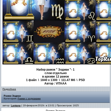
Набор рамок " Зодиак "- 1
слои отдельно
в архиве 12 рамок
1 файл \ 1840 х 1300 \ 111.47 Мб \ PSD
Автор : VITAAA
Подробнее
Рамки Зодиак
Категория:
Рамки с зодиаками
автор:
Lantana
| 18-февраля-2010г. в 13:01 | Просмотров: 1625