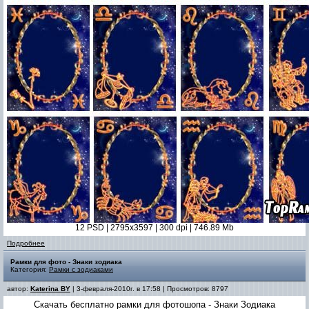
12 PSD | 2795x3597 | 300 dpi | 746.89 Mb
Подробнее
Рамки для фото - Знаки зодиака
Категория:
Рамки с зодиаками
автор:
Katerina BY
| 3-февраля-2010г. в 17:58 | Просмотров: 8797
Скачать бесплатно рамки для фотошопа - Знаки Зодиака