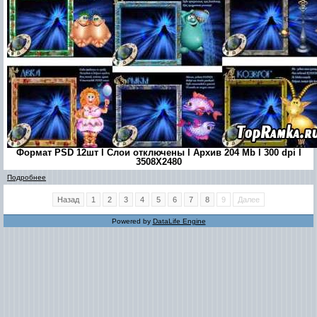
Формат PSD 12шт l Слои отключены l Архив 204 Mb l 300 dpi l
3508Х2480
Подробнее
Назад
1
2
3
4
5
6
7
8
9
Далее
Powered by
DataLife Engine