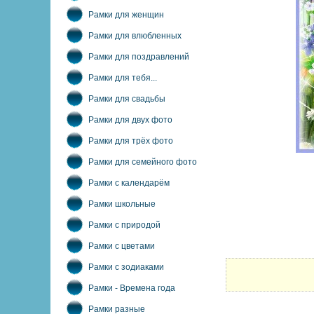
Рамки для женщин
Рамки для влюбленных
Рамки для поздравлений
Рамки для тебя...
Рамки для свадьбы
Рамки для двух фото
Рамки для трёх фото
Рамки для семейного фото
Рамки с календарём
Рамки школьные
Рамки с природой
Рамки с цветами
Рамки с зодиаками
Рамки - Времена года
Рамки разные