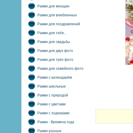
Рамки для женщин
Рамки для влюбленных
Рамки для поздравлений
Рамки для тебя...
Рамки для свадьбы
Рамки для двух фото
Рамки для трёх фото
Рамки для семейного фото
Рамки с календарём
Рамки школьные
Рамки с природой
Рамки с цветами
Рамки с зодиаками
Рамки - Времена года
Рамки разные