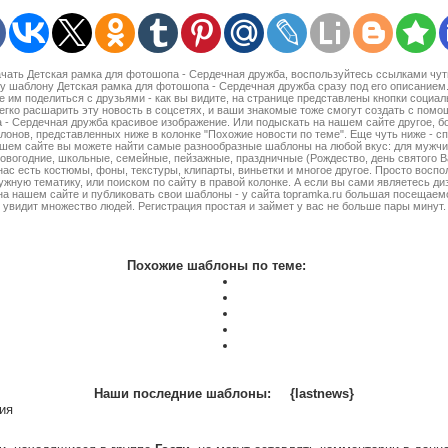
качать Детская рамка для фотошопа - Сердечная дружба, воспользуйтесь ссылками чу
у шаблону Детская рамка для фотошопа - Сердечная дружба сразу под его описанием
е им поделиться с друзьями - как вы видите, на странице представлены кнопки социа
егко расшарить эту новость в соцсетях, и ваши знакомые тоже смогут создать с пом
 - Сердечная дружба красивое изображение. Или подыскать на нашем сайте другое, б
лонов, представленных ниже в колонке "Похожие новости по теме". Еще чуть ниже - с
шем сайте вы можете найти самые разнообразные шаблоны на любой вкус: для мужчин
овогодние, школьные, семейные, пейзажные, праздничные (Рождество, день святого В
у нас есть костюмы, фоны, текстуры, клипарты, виньетки и многое другое. Просто восп
ужную тематику, или поиском по сайту в правой колонке. А если вы сами являетесь д
на нашем сайте и публиковать свои шаблоны - у сайта topramka.ru большая посещае
увидит множество людей. Регистрация простая и займет у вас не больше пары минут.
Похожие шаблоны по теме:
Наши последние шаблоны:
{lastnews}
ия