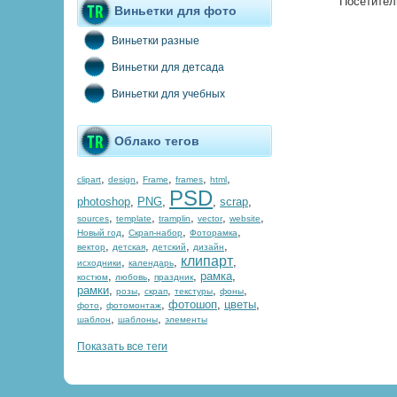
Посетител
Виньетки для фото
Виньетки разные
Виньетки для детсада
Виньетки для учебных
Облако тегов
,
,
,
,
,
clipart
design
Frame
frames
html
PSD
photoshop
,
PNG
,
,
scrap
,
,
,
,
,
,
sources
template
tramplin
vector
website
,
,
,
Новый год
Скрап-набор
Фоторамка
,
,
,
,
вектор
детская
детский
дизайн
клипарт
,
,
,
исходники
календарь
,
,
,
рамка
,
костюм
любовь
праздник
рамки
,
,
,
,
,
розы
скрап
текстуры
фоны
,
,
фотошоп
,
цветы
,
фото
фотомонтаж
,
,
шаблон
шаблоны
элементы
Показать все теги