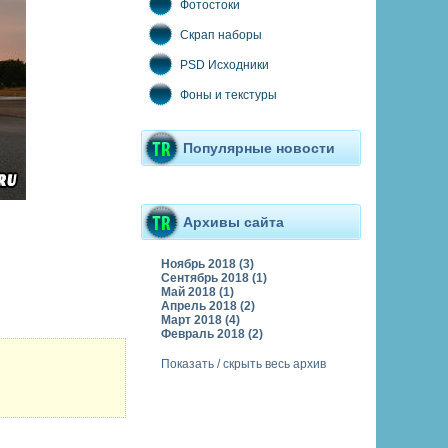
Фотостоки
Скрап наборы
PSD Исходники
Фоны и текстуры
Популярные новости
Архивы сайта
Ноябрь 2018 (3)
Сентябрь 2018 (1)
Май 2018 (1)
Апрель 2018 (2)
Март 2018 (4)
Февраль 2018 (2)
Показать / скрыть весь архив
: