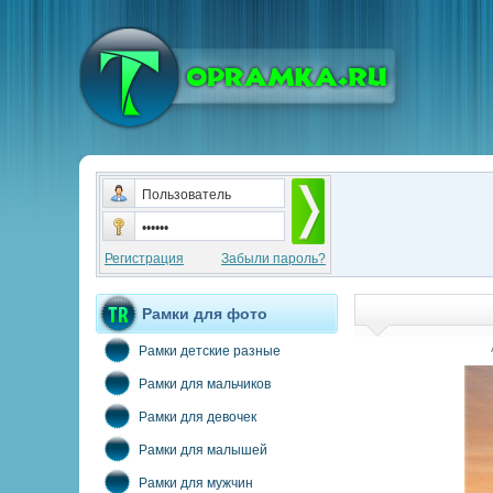
Регистрация
Забыли пароль?
Рамки для фото
Рамки детские разные
Рамки для мальчиков
Рамки для девочек
Рамки для малышей
Рамки для мужчин