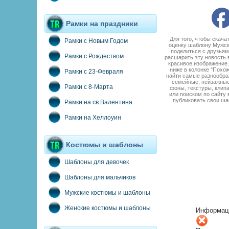
Рамки на праздники
Для того, чтобы скач
Рамки с Новым Годом
оценку шаблону Мужско
поделиться с друзьям
Рамки с Рождеством
расшарить эту новость 
красивое изображение.
ниже в колонке "Похо
Рамки с 23-Февраля
найти самые разнообраз
семейные, пейзажные,
Рамки с 8-Марта
фоны, текстуры, клипа
или поиском по сайту 
публиковать свои ша
Рамки на св.Валентина
Рамки на Хеллоуин
Костюмы и шаблоны
Шаблоны для девочек
Шаблоны для мальчиков
Мужские костюмы и шаблоны
Женские костюмы и шаблоны
Информац