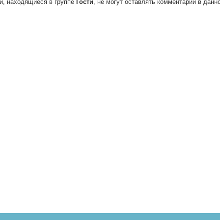
и, находящиеся в группе
Гости
, не могут оставлять комментарии в данн