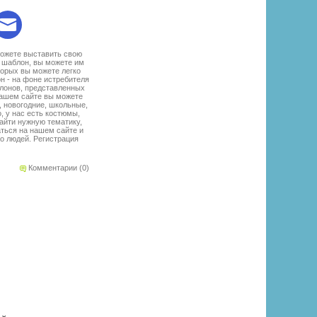
можете выставить свою
т шаблон, вы можете им
торых вы можете легко
н - на фоне истребителя
блонов, представленных
нашем сайте вы можете
, новогодние, школьные,
, у нас есть костюмы,
найти нужную тематику,
аться на нашем сайте и
о людей. Регистрация
Комментарии (0)