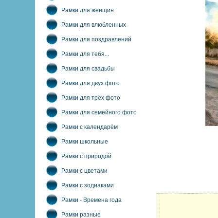
Рамки для женщин
Рамки для влюбленных
Рамки для поздравлений
Рамки для тебя...
Рамки для свадьбы
Рамки для двух фото
Рамки для трёх фото
Рамки для семейного фото
Рамки с календарём
Рамки школьные
Рамки с природой
Рамки с цветами
Рамки с зодиаками
Рамки - Времена года
Рамки разные