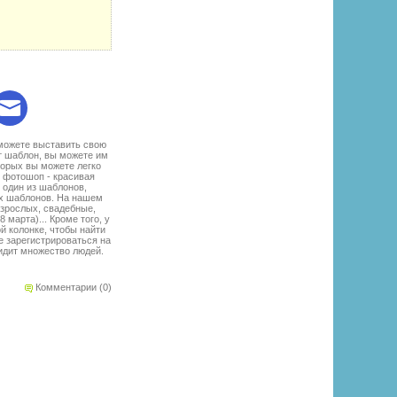
:
 можете выставить свою
т шаблон, вы можете им
торых вы можете легко
 фотошоп - красивая
 один из шаблонов,
ых шаблонов. На нашем
взрослых, свадебные,
марта)... Кроме того, у
й колонке, чтобы найти
е зарегистрироваться на
идит множество людей.
Комментарии (0)