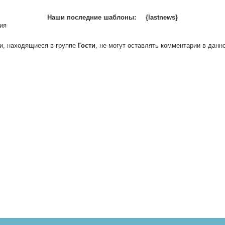
Наши последние шаблоны:
{lastnews}
ия
и, находящиеся в группе
Гости
, не могут оставлять комментарии в данн