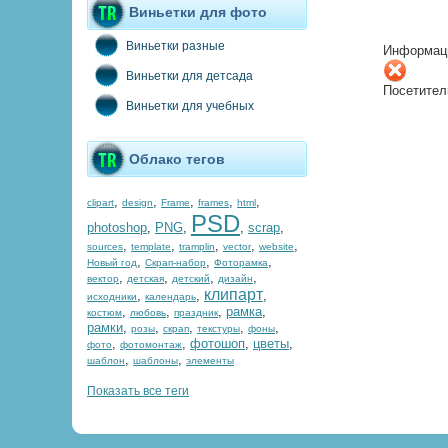
Виньетки для фото
Виньетки разные
Информац
Виньетки для детсада
Посетител
Виньетки для учебных
Облако тегов
,
,
,
,
,
clipart
design
Frame
frames
html
PSD
photoshop
,
PNG
,
,
scrap
,
,
,
,
,
,
sources
template
tramplin
vector
website
,
,
,
Новый год
Скрап-набор
Фоторамка
,
,
,
,
вектор
детская
детский
дизайн
клипарт
,
,
,
исходники
календарь
,
,
,
рамка
,
костюм
любовь
праздник
рамки
,
,
,
,
,
розы
скрап
текстуры
фоны
,
,
фотошоп
,
цветы
,
фото
фотомонтаж
,
,
шаблон
шаблоны
элементы
Показать все теги