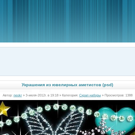
Украшения из ювелирных аметистов (psd)
Автор:
neokr
» 3-июля-2012г. в 19:18 » Категория:
Скрап наборы
» Просмотров: 1388