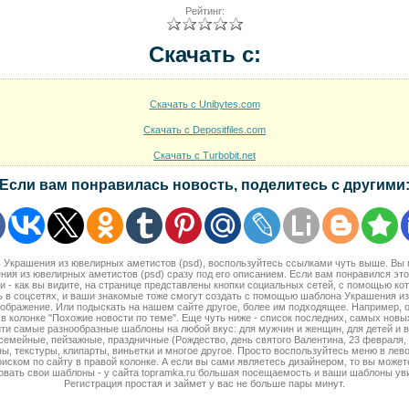
Рейтинг:
Скачать с:
Скачать с Unibytes.com
Скачать с Depositfiles.com
Скачать с Turbobit.net
Если вам понравилась новость, поделитесь с другими
ть Украшения из ювелирных аметистов (psd), воспользуйтесь ссылками чуть выше. Вы
ия из ювелирных аметистов (psd) сразу под его описанием. Если вам понравился эт
и - как вы видите, на странице представлены кнопки социальных сетей, с помощью ко
ь в соцсетях, и ваши знакомые тоже смогут создать с помощью шаблона Украшения и
зображение. Или подыскать на нашем сайте другое, более им подходящее. Например, 
в колонке "Похожие новости по теме". Еще чуть ниже - список последних, самых нов
ти самые разнообразные шаблоны на любой вкус: для мужчин и женщин, для детей и 
семейные, пейзажные, праздничные (Рождество, день святого Валентина, 23 февраля, 8 
ы, текстуры, клипарты, виньетки и многое другое. Просто воспользуйтесь меню в лево
оиском по сайту в правой колонке. А если вы сами являетесь дизайнером, то вы может
овать свои шаблоны - у сайта topramka.ru большая посещаемость и ваши шаблоны ув
Регистрация простая и займет у вас не больше пары минут.