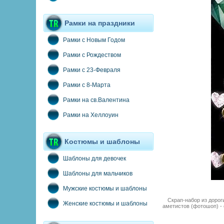
Рамки на праздники
Рамки с Новым Годом
Рамки с Рождеством
Рамки с 23-Февраля
Рамки с 8-Марта
Рамки на св.Валентина
Рамки на Хеллоуин
Костюмы и шаблоны
Шаблоны для девочек
Шаблоны для мальчиков
Мужские костюмы и шаблоны
Скрап-набор из дорог
Женские костюмы и шаблоны
аметистов (фотошоп) -