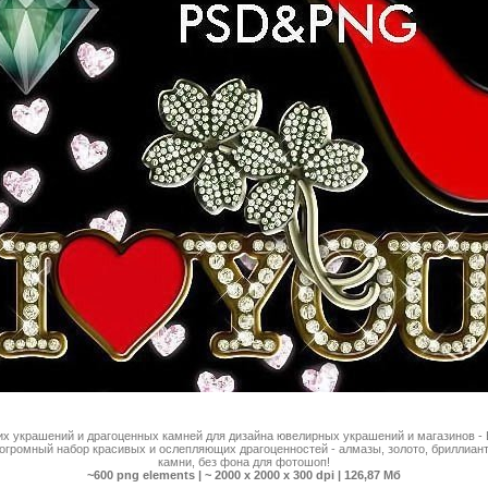
их украшений и драгоценных камней для дизайна ювелирных украшений и магазинов -
 огромный набор красивых и ослепляющих драгоценностей - алмазы, золото, бриллиант
камни, без фона для фотошоп!
~600 png elements | ~ 2000 x 2000 x 300 dpi | 126,87 Мб