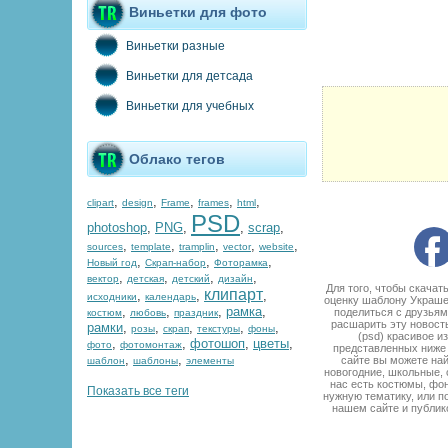
Виньетки для фото
Виньетки разные
Виньетки для детсада
Виньетки для учебных
Облако тегов
,
,
,
,
,
clipart
design
Frame
frames
html
PSD
photoshop
,
PNG
,
,
scrap
,
,
,
,
,
,
sources
template
tramplin
vector
website
,
,
,
Новый год
Скрап-набор
Фоторамка
,
,
,
,
вектор
детская
детский
дизайн
Для того, чтобы скача
клипарт
,
,
,
исходники
календарь
оценку шаблону Украшен
,
,
,
рамка
,
поделиться с друзьям
костюм
любовь
праздник
расшарить эту новост
рамки
,
,
,
,
,
розы
скрап
текстуры
фоны
(psd) красивое и
,
,
фотошоп
,
цветы
,
фото
фотомонтаж
представленных ниже 
,
,
сайте вы можете най
шаблон
шаблоны
элементы
новогодние, школьные, 
нас есть костюмы, фон
Показать все теги
нужную тематику, или п
нашем сайте и публик