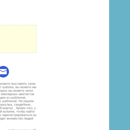
:
 можете выставить свою
от шаблон, вы можете им
торых вы можете легко
з ювелирных аметистов
один из шаблонов,
ых шаблонов. На нашем
взрослых, свадебные,
марта)... Кроме того, у
й колонке, чтобы найти
е зарегистрироваться на
идит множество людей.