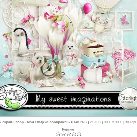
й скрап-набор - Мои сладкие воображения
140 PNG | 21 JPG | 3000 х 3000 | 300 dpi 
Рейтинг: