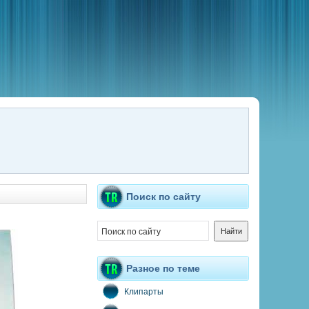
Поиск по сайту
Разное по теме
Клипарты