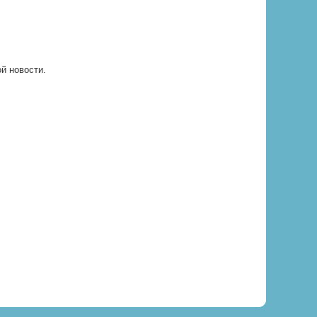
ой новости.