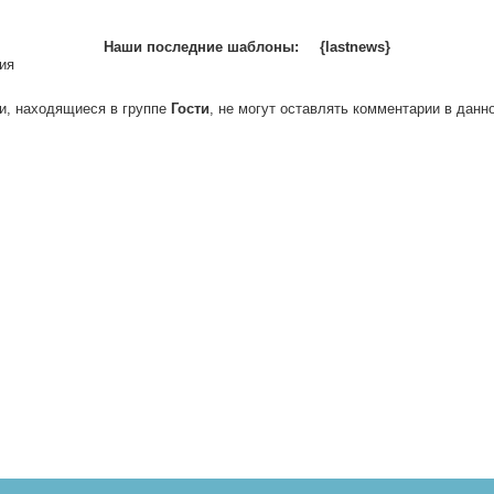
Наши последние шаблоны:
{lastnews}
ия
и, находящиеся в группе
Гости
, не могут оставлять комментарии в данн