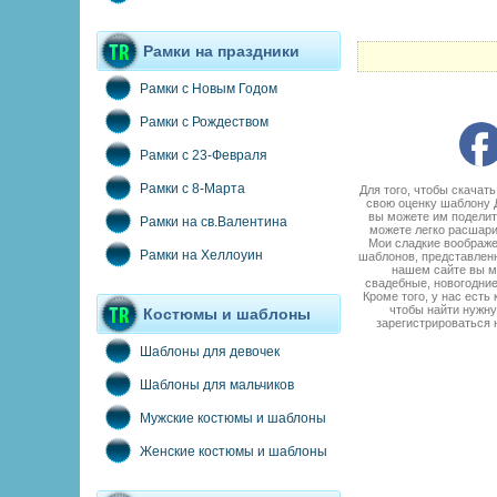
Рамки на праздники
Рамки с Новым Годом
Рамки с Рождеством
Рамки с 23-Февраля
Рамки с 8-Марта
Для того, чтобы скачат
свою оценку шаблону Д
вы можете им поделит
Рамки на св.Валентина
можете легко расшари
Мои сладкие воображе
Рамки на Хеллоуин
шаблонов, представленн
нашем сайте вы м
свадебные, новогодние
Кроме того, у нас есть
чтобы найти нужну
Костюмы и шаблоны
зарегистрироваться 
Шаблоны для девочек
Шаблоны для мальчиков
Мужские костюмы и шаблоны
Женские костюмы и шаблоны