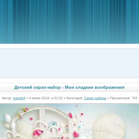
Детский скрап-набор - Мои сладкие воображения
Автор:
maxdmf
» 4-июля-2012г. в 01:52 » Категория:
Скрап наборы
» Просмотров: 703