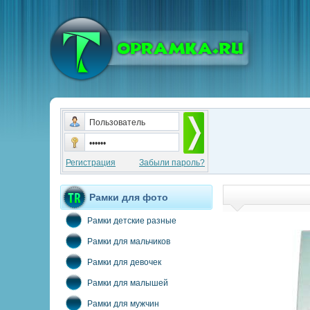
Регистрация
Забыли пароль?
Рамки для фото
Рамки детские разные
Рамки для мальчиков
Рамки для девочек
Рамки для малышей
Рамки для мужчин