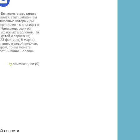
. Вы можете выставить
авился этот шаблон, вы
с помощью которых вы
Портфолио - маша идет в
 Например, один из
амых новых шаблонов. На
детей и взрослых,
3 февраля, 8 марта)...
ь меню в левой колонке,
ером, то вы можете
мость и ваши шаблоны
Комментарии (0)
ой новости.