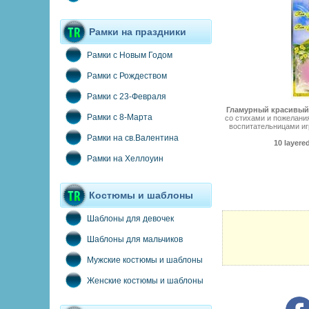
Рамки на праздники
Рамки с Новым Годом
Рамки с Рождеством
Рамки с 23-Февраля
Гламурный красивый 
Рамки с 8-Марта
со стихами и пожелани
воспитательницами иг
Рамки на св.Валентина
10 layere
Рамки на Хеллоуин
Костюмы и шаблоны
Шаблоны для девочек
Шаблоны для мальчиков
Мужские костюмы и шаблоны
Женские костюмы и шаблоны