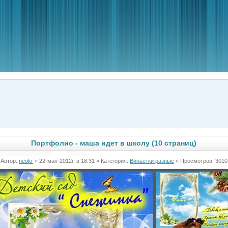
Портфолио - маша идет в школу (10 страниц)
Автор:
neokr
» 22-мая-2012г. в 18:31 » Категория:
Виньетки разные
» Просмотров: 3010