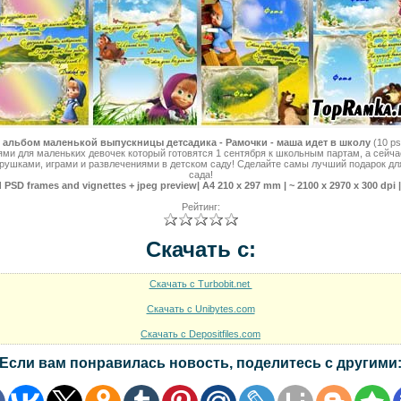
альбом маленькой выпускницы детсадика - Рамочки - маша идет в школу
(10 ps
ями для маленьких девочек который готовятся 1 сентября к школьным партам, а сейч
рушками, играми и развлечениями в детском саду! Сделайте самы лучший подарок дл
сада!
d PSD frames and vignettes + jpeg preview| A4 210 x 297 mm | ~ 2100 x 2970 x 300 dpi 
Рейтинг:
Скачать с:
Скачать с Turbobit.net
Скачать с Unibytes.com
Скачать с Depositfiles.com
Если вам понравилась новость, поделитесь с другими