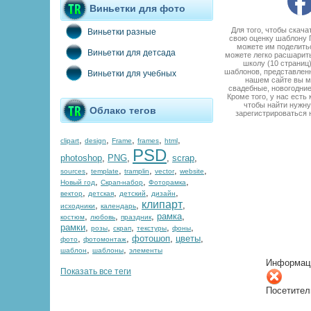
Виньетки для фото
Для того, чтобы скач
Виньетки разные
свою оценку шаблону П
можете им поделитьс
Виньетки для детсада
можете легко расшарить
школу (10 страниц
шаблонов, представленн
Виньетки для учебных
нашем сайте вы м
свадебные, новогодние
Кроме того, у нас есть
чтобы найти нужну
Облако тегов
зарегистрироваться 
,
,
,
,
,
clipart
design
Frame
frames
html
PSD
photoshop
,
PNG
,
,
scrap
,
,
,
,
,
,
sources
template
tramplin
vector
website
,
,
,
Новый год
Скрап-набор
Фоторамка
,
,
,
,
вектор
детская
детский
дизайн
клипарт
,
,
,
исходники
календарь
,
,
,
рамка
,
костюм
любовь
праздник
рамки
,
,
,
,
,
розы
скрап
текстуры
фоны
,
,
фотошоп
,
цветы
,
фото
фотомонтаж
,
,
шаблон
шаблоны
элементы
Информац
Показать все теги
Посетител