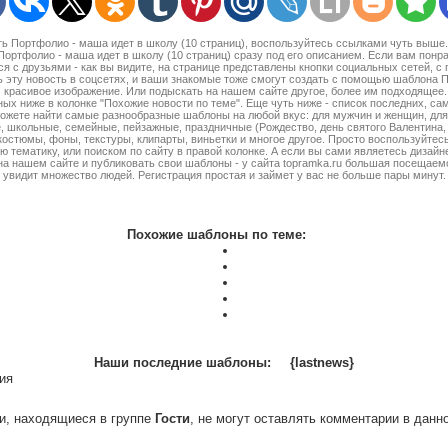
ать Портфолио - маша идет в школу (10 страниц), воспользуйтесь ссылками чуть выше
ортфолио - маша идет в школу (10 страниц) сразу под его описанием. Если вам понр
я с друзьями - как вы видите, на странице представлены кнопки социальных сетей, 
 эту новость в соцсетях, и ваши знакомые тоже смогут создать с помощью шаблона 
) красивое изображение. Или подыскать на нашем сайте другое, более им подходящее.
ых ниже в колонке "Похожие новости по теме". Еще чуть ниже - список последних, с
ожете найти самые разнообразные шаблоны на любой вкус: для мужчин и женщин, для 
, школьные, семейные, пейзажные, праздничные (Рождество, день святого Валентина, 2
 костюмы, фоны, текстуры, клипарты, виньетки и многое другое. Просто воспользуйтес
ю тематику, или поиском по сайту в правой колонке. А если вы сами являетесь дизайн
на нашем сайте и публиковать свои шаблоны - у сайта topramka.ru большая посещае
увидит множество людей. Регистрация простая и займет у вас не больше пары минут.
Похожие шаблоны по теме:
Наши последние шаблоны:
{lastnews}
ия
и, находящиеся в группе
Гости
, не могут оставлять комментарии в данн