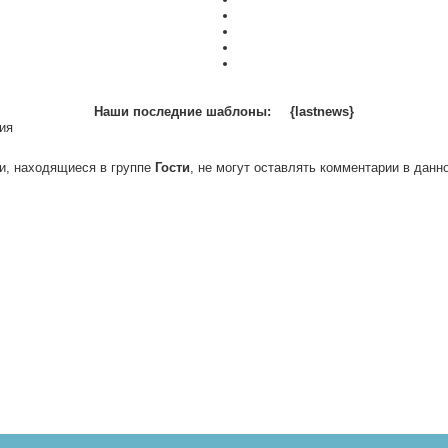
Наши последние шаблоны:
{lastnews}
ия
и, находящиеся в группе
Гости
, не могут оставлять комментарии в данн