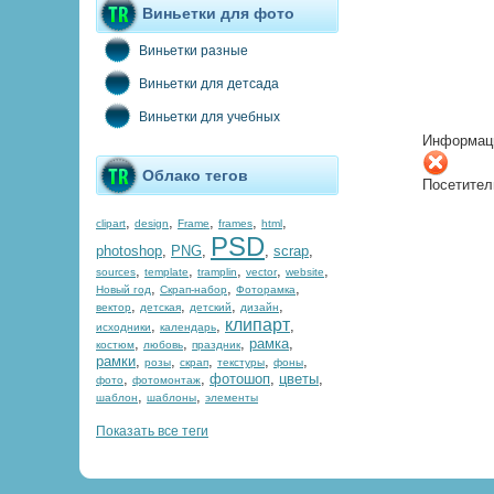
Виньетки для фото
Виньетки разные
Виньетки для детсада
Виньетки для учебных
Информац
Облако тегов
Посетител
,
,
,
,
,
clipart
design
Frame
frames
html
PSD
photoshop
,
PNG
,
,
scrap
,
,
,
,
,
,
sources
template
tramplin
vector
website
,
,
,
Новый год
Скрап-набор
Фоторамка
,
,
,
,
вектор
детская
детский
дизайн
клипарт
,
,
,
исходники
календарь
,
,
,
рамка
,
костюм
любовь
праздник
рамки
,
,
,
,
,
розы
скрап
текстуры
фоны
,
,
фотошоп
,
цветы
,
фото
фотомонтаж
,
,
шаблон
шаблоны
элементы
Показать все теги