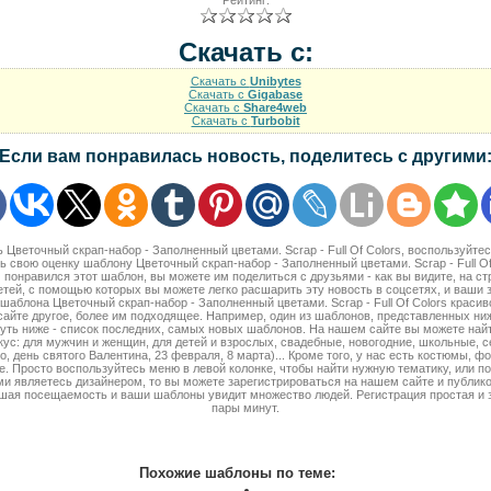
Рейтинг:
Скачать с:
Скачать с
Unibytes
Скачать с
Gigabase
Скачать с
Share4web
Скачать с
Turbobit
Если вам понравилась новость, поделитесь с другими
ь Цветочный скрап-набор - Заполненный цветами. Scrap - Full Of Colors, воспользуйт
 свою оценку шаблону Цветочный скрап-набор - Заполненный цветами. Scrap - Full Of 
 понравился этот шаблон, вы можете им поделиться с друзьями - как вы видите, на с
етей, с помощью которых вы можете легко расшарить эту новость в соцсетях, и ваши 
шаблона Цветочный скрап-набор - Заполненный цветами. Scrap - Full Of Colors красив
айте другое, более им подходящее. Например, один из шаблонов, представленных ни
чуть ниже - список последних, самых новых шаблонов. На нашем сайте вы можете на
ус: для мужчин и женщин, для детей и взрослых, свадебные, новогодние, школьные, 
, день святого Валентина, 23 февраля, 8 марта)... Кроме того, у нас есть костюмы, фо
е. Просто воспользуйтесь меню в левой колонке, чтобы найти нужную тематику, или п
ми являетесь дизайнером, то вы можете зарегистрироваться на нашем сайте и публик
ьшая посещаемость и ваши шаблоны увидит множество людей. Регистрация простая и 
пары минут.
Похожие шаблоны по теме: