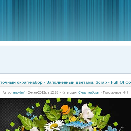
точный скрап-набор - Заполненный цветами. Scrap - Full Of Co
Автор:
maxdmf
» 2-мая-2012г. в 12:28 » Категория:
Скрап наборы
» Просмотров: 447