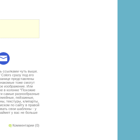
:
есь ссылками чуть выше.
Colors сразу под его
транице представлены
знакомые тоже смогут
ое изображение. Или
же в колонке "Похожие
йти самые разнообразные
семейные, пейзажные,
ны, текстуры, клипарты,
оиском по сайту в правой
овать свои шаблоны - у
займет у вас не больше
Комментарии (0)