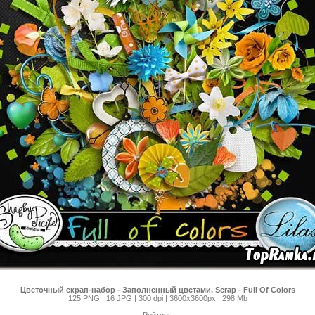
Цветочный скрап-набор - Заполненный цветами. Scrap - Full Of Colors
125 PNG | 16 JPG | 300 dpi | 3600х3600рх | 298 Mb