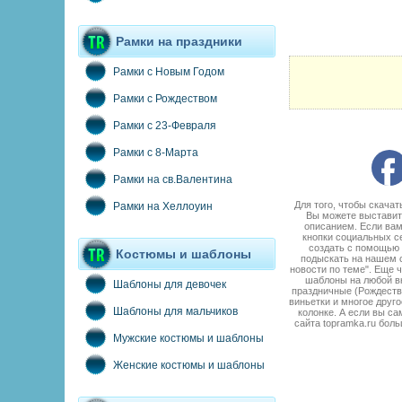
Рамки на праздники
Рамки с Новым Годом
Рамки с Рождеством
Рамки с 23-Февраля
Рамки с 8-Марта
Рамки на св.Валентина
Для того, чтобы скачат
Рамки на Хеллоуин
Вы можете выставить
описанием. Если вам
кнопки социальных с
создать с помощью 
Костюмы и шаблоны
подыскать на нашем с
новости по теме". Еще 
шаблоны на любой вк
Шаблоны для девочек
праздничные (Рождество
виньетки и многое друго
Шаблоны для мальчиков
колонке. А если вы са
сайта topramka.ru бол
Мужские костюмы и шаблоны
Женские костюмы и шаблоны